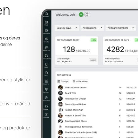
en
ens og deres
oderne
rer og stylister
ler hver måned
er og produkter