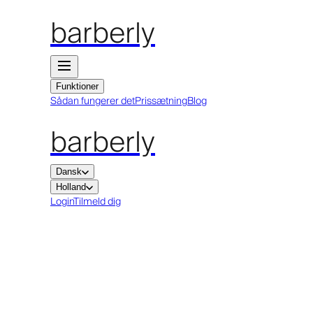
barberly
Funktioner
Sådan fungerer det
Prissætning
Blog
barberly
Dansk
Holland
Login
Tilmeld dig