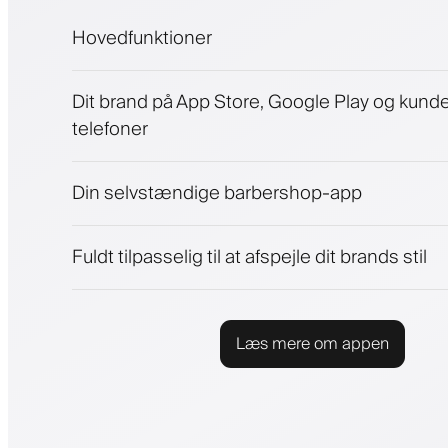
Hovedfunktioner
Aftaler og venteliste
Dit brand på App Store, Google Play og kund
Betalinger, sikkerhedsdepositum
telefoner
Sælg skønhedsprodukter
Engager kunder med et loyalitetsprogram
Push-, SMS- og e-mail-notifikationer
Din selvstændige barbershop-app
Fuldt tilpasselig til at afspejle dit brands stil
Læs mere om appen