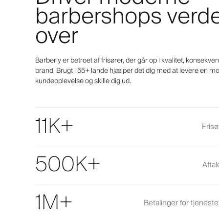
barbershops verd
over
Barberly er betroet af frisører, der går op i kvalitet, konsekv
brand. Brugt i 55+ lande hjælper det dig med at levere en m
kundeoplevelse og skille dig ud.
11K+
Frisø
500K+
Afta
1M+
Betalinger for tjenest