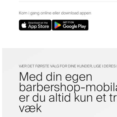
Kom i gang online eller download appen
VÆR DET FØRSTE VALG FOR DINE KUNDER, LIGE I DERE
Med din egen
barbershop-mobi
er du altid kun et t
væk