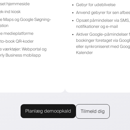
sset hjemmeside
Gebyr for udeblivelse
ek-ind kiosk
Anvend gebyrer for sen afbest
e Maps og Google Søgning-
Opsæt påmindelser via SMS,
ation
notifikationer og e-mail
le medieplatforme
Aktiver Google-påmindelser f
bookinger foretaget via Goo
to-book QR-koder
eller synkroniseret med Goog
ne værktøjer: Webportal og
Kalender
rly Business mobilapp
Planlæg demoopkald
Tilmeld dig