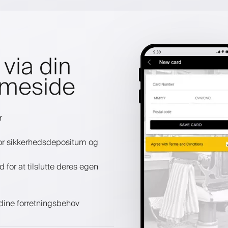
via din
mmeside
r
 for sikkerhedsdepositum og
or at tilslutte deres egen
l dine forretningsbehov