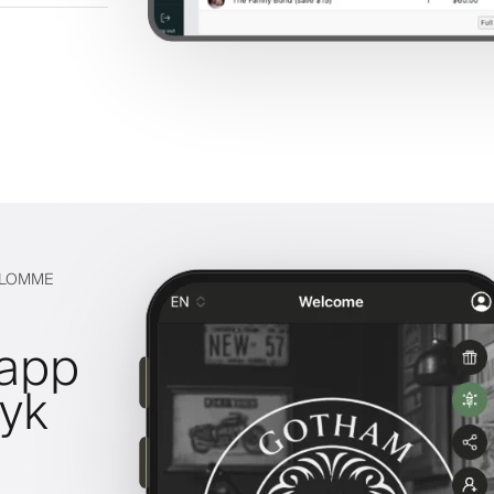
S LOMME
lapp
ryk