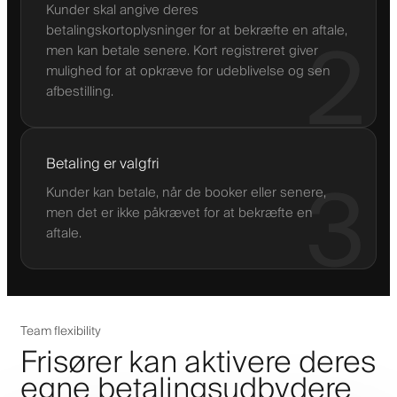
Kunder skal angive deres
betalingskortoplysninger for at bekræfte en aftale,
2
men kan betale senere. Kort registreret giver
mulighed for at opkræve for udeblivelse og sen
afbestilling.
Betaling er valgfri
3
Kunder kan betale, når de booker eller senere,
men det er ikke påkrævet for at bekræfte en
aftale.
Team flexibility
Frisører kan aktivere deres
egne betalingsudbydere