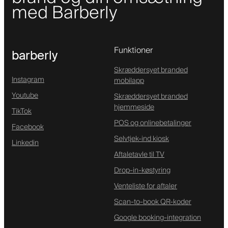
med Barberly
Funktioner
barberly
Skræddersyet branded
Instagram
mobilapp
Youtube
Skræddersyet branded
hjemmeside
TikTok
POS og onlinebetalinger
Facebook
Selvtjek-ind kiosk
Linkedin
Aftaletavle til TV
Drop-in-køstyring
Venteliste for aftaler
Scan-to-book QR-koder
Google booking-integration