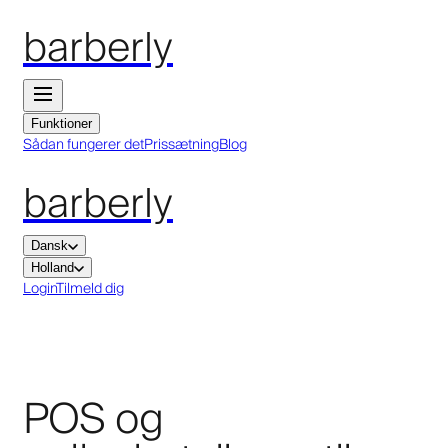
barberly
Funktioner
Sådan fungerer det
Prissætning
Blog
barberly
Dansk
Holland
Login
Tilmeld dig
POS og