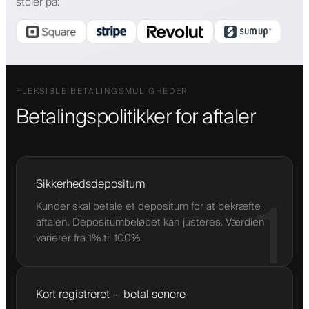
stoler på
:
FLEKSIBLE BETALINGSMULIGHEDER
Betalingspolitikker for aftaler
Sikkerhedsdepositum
1
Kunder skal betale et depositum for at bekræfte
aftalen. Depositumbeløbet kan justeres. Værdien
varierer fra 1% til 100%.
Kort registreret — betal senere