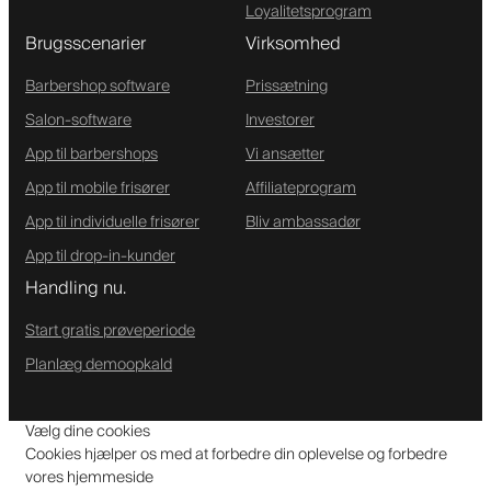
Loyalitetsprogram
Brugsscenarier
Virksomhed
Barbershop software
Prissætning
Salon-software
Investorer
App til barbershops
Vi ansætter
App til mobile frisører
Affiliateprogram
App til individuelle frisører
Bliv ambassadør
App til drop-in-kunder
Handling nu.
Start gratis prøveperiode
Planlæg demoopkald
Vælg dine cookies
Cookies hjælper os med at forbedre din oplevelse og forbedre
vores hjemmeside