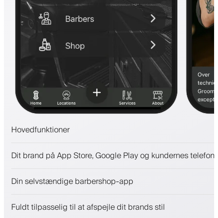
Hovedfunktioner
Aftaler og venteliste
Dit brand på App Store, Google Play og kundernes telefone
Betalinger, sikkerhedsdepositum
Sælg skønhedsprodukter
Din selvstændige barbershop-app
Engager kunder med et loyalitetsprogram
Push-, SMS- og e-mail-notifikationer
Fuldt tilpasselig til at afspejle dit brands stil