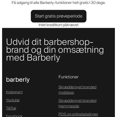
Få adgang til alle Barberly-funktioner helt gratis i 30 dage.
Start gratis prøveperiode
Intet kreditkort påkrævet
Udvid dit barbershop-
brand og din omsætning
med Barberly
Funktioner
barberly
Skræddersyet branded
Instagram
mobilapp
Youtube
Skræddersyet branded
hjemmeside
TikTok
POS og onlinebetalinger
Facebook