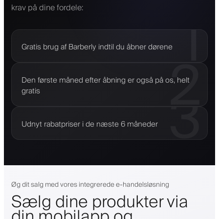
krav på dine fordele:
1
Gratis brug af Barberly indtil du åbner dørene
2
Den første måned efter åbning er også på os, helt
3
gratis
Udnyt rabatpriser i de næste 6 måneder
Øg dit salg med vores integrerede e-handelsløsning
Sælg dine produkter via
din mobilapp og