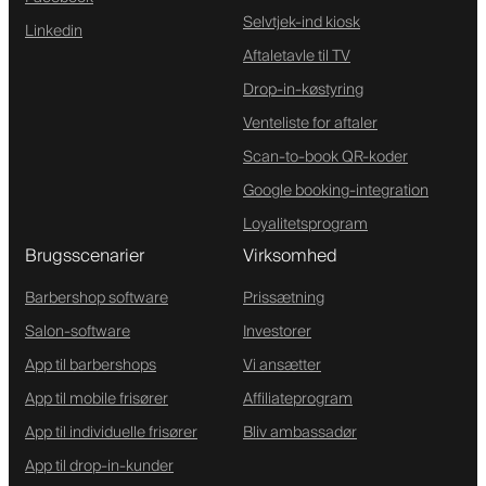
Selvtjek-ind kiosk
Linkedin
Aftaletavle til TV
Drop-in-køstyring
Venteliste for aftaler
Scan-to-book QR-koder
Google booking-integration
Loyalitetsprogram
Brugsscenarier
Virksomhed
Barbershop software
Prissætning
Salon-software
Investorer
App til barbershops
Vi ansætter
App til mobile frisører
Affiliateprogram
App til individuelle frisører
Bliv ambassadør
App til drop-in-kunder