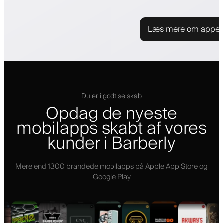
Læs mere om appe
Du er i godt selskab
Opdag de nyeste
mobilapps skabt af vores
kunder i Barberly
Mere end 1300 brandede mobilapps på Apple App Store og
Google Play