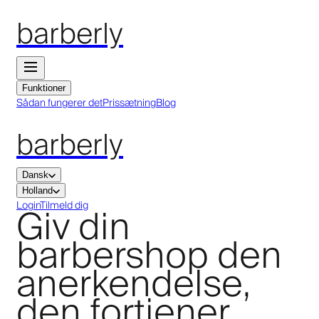
barberly
Funktioner
Sådan fungerer det
Prissætning
Blog
barberly
Dansk
Holland
Giv din
Login
Tilmeld dig
barbershop den
anerkendelse,
den fortjener