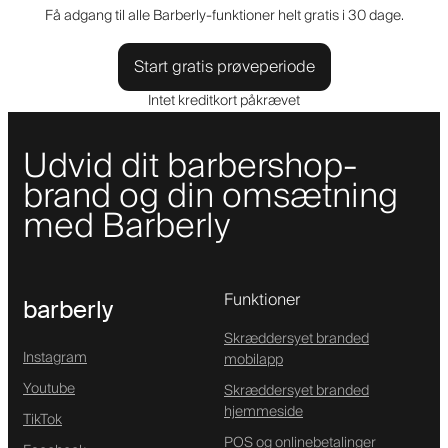
Få adgang til alle Barberly-funktioner helt gratis i 30 dage.
Start gratis prøveperiode
Intet kreditkort påkrævet
Udvid dit barbershop-
brand og din omsætning
med Barberly
Funktioner
barberly
Skræddersyet branded
Instagram
mobilapp
Youtube
Skræddersyet branded
hjemmeside
TikTok
POS og onlinebetalinger