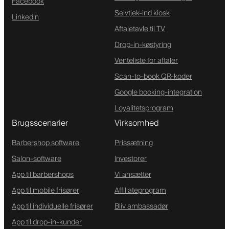
Facebook
Selvtjek-ind kiosk
Linkedin
Aftaletavle til TV
Drop-in-køstyring
Venteliste for aftaler
Scan-to-book QR-koder
Google booking-integration
Loyalitetsprogram
Brugsscenarier
Virksomhed
Barbershop software
Prissætning
Salon-software
Investorer
App til barbershops
Vi ansætter
App til mobile frisører
Affiliateprogram
App til individuelle frisører
Bliv ambassadør
App til drop-in-kunder