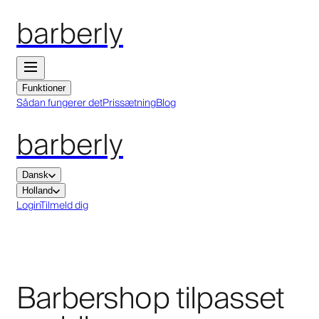
barberly
Funktioner
Sådan fungerer det
Prissætning
Blog
barberly
Dansk
Holland
Login
Tilmeld dig
Barbershop tilpasset