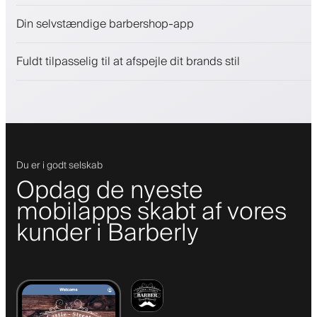
Sælg skønhedsprodukter
Din selvstændige barbershop-app
Engager kunder med et loyalitetsprogram
Push-, SMS- og e-mail-notifikationer
Fuldt tilpasselig til at afspejle dit brands stil
Du er i godt selskab
Opdag de nyeste
mobilapps skabt af vores
kunder i Barberly