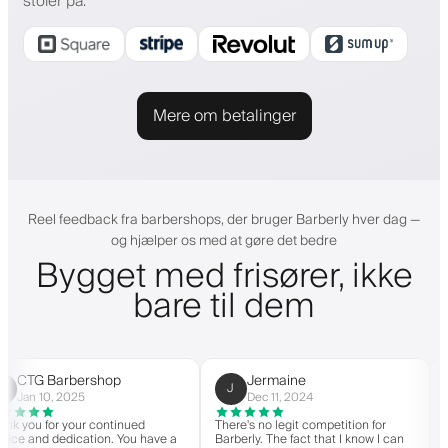
stoler på
:
Mere om betalinger
Reel feedback fra barbershops, der bruger Barberly hver dag —
og hjælper os med at gøre det bedre
Bygget med frisører, ikke
bare til dem
 Barbershop
Jermaine
C
J
C
10, 2025
Dec 11, 2024
Ma
 for your continued
There's no legit competition for
For US-
nd dedication. You have a
Barberly. The fact that I know I can
nothing 