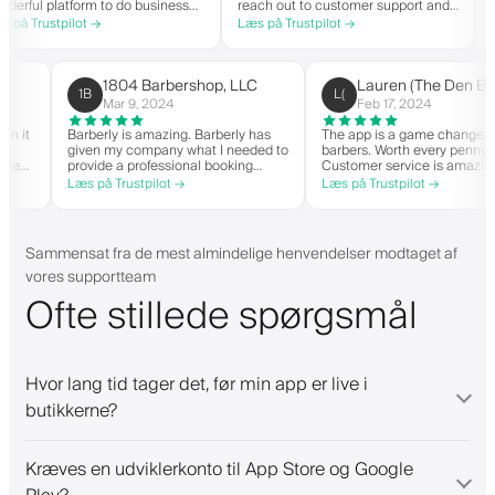
 platform to do business
reach out to customer support and
you you
spirit. Thank you from
actually get help is a major reason I
within 
ustpilot →
Læs på Trustpilot →
Læs på 
ershop.
stay. Barberly provides a ton of
barbers
value for less than most booking
successf
platforms.
The tim
on the 
1804 Barbershop, LLC
Lauren (The 
1B
L(
highly
Mar 9, 2024
Feb 17, 2024
nger when it
Barberly is amazing. Barberly has
The app is a game ch
 own
given my company what I needed to
barbers. Worth every
e been able
provide a professional booking
Customer service is
ver
experience for my clients. Their
helps with everythin
Læs på Trustpilot →
Læs på Trustpilot →
ing, and have
team has been exceptional,
they need. Definite
y wait-list.
responsive, and helpful.
anded app. I
things!
Sammensat fra de mest almindelige henvendelser modtaget af
vores supportteam
Ofte stillede spørgsmål
Hvor lang tid tager det, før min app er live i
butikkerne?
Kræves en udviklerkonto til App Store og Google