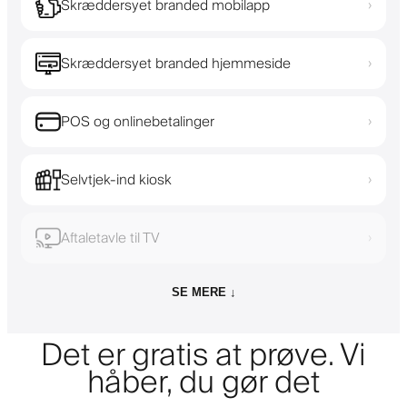
Skræddersyet branded mobilapp
›
Skræddersyet branded hjemmeside
›
POS og onlinebetalinger
›
Selvtjek-ind kiosk
›
Aftaletavle til TV
›
SE MERE ↓
Det er gratis at prøve. Vi
håber, du gør det