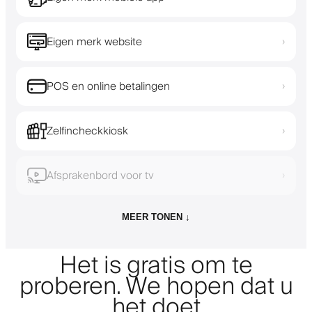
Eigen merk website
›
POS en online betalingen
›
Zelfincheckkiosk
›
Afsprakenbord voor tv
›
MEER TONEN ↓
Het is gratis om te
proberen. We hopen dat u
het doet