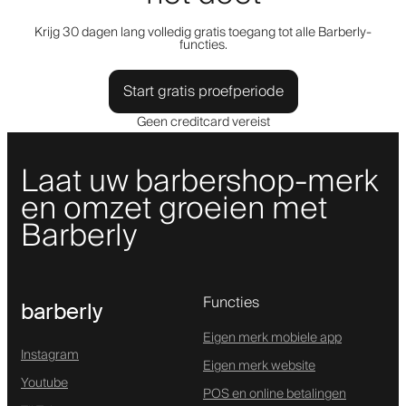
Krijg 30 dagen lang volledig gratis toegang tot alle Barberly-
functies.
Start gratis proefperiode
Geen creditcard vereist
Laat uw barbershop-merk
en omzet groeien met
Barberly
Functies
barberly
Eigen merk mobiele app
Instagram
Eigen merk website
Youtube
POS en online betalingen