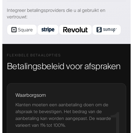
Integreer betalingsproviders die u al gebruikt en
vertrouwt
:
FLEXIBELE BETAALOPTIES
Betalingsbeleid voor afspraken
Waarborgsom
Klanten moeten een aanbetaling doen om de
1
afspraak te bevestigen. Het bedrag van de
aanbetaling kan worden aangepast. De waarde
varieert van 1% tot 100%.