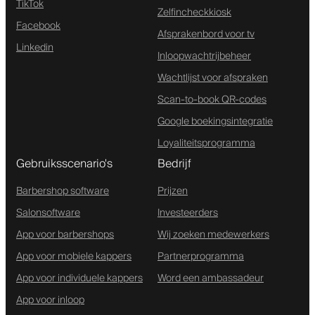
TikTok
Zelfincheckkiosk
Facebook
Afsprakenbord voor tv
Linkedin
Inloopwachtrijbeheer
Wachtlijst voor afspraken
Scan-to-book QR-codes
Google boekingsintegratie
Loyaliteitsprogramma
Gebruiksscenario's
Bedrijf
Barbershop software
Prijzen
Salonsoftware
Investeerders
App voor barbershops
Wij zoeken medewerkers
App voor mobiele kappers
Partnerprogramma
App voor individuele kappers
Word een ambassadeur
App voor inloop