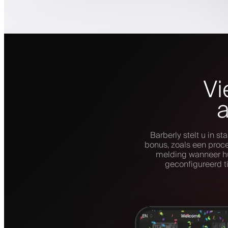
Vi
Barberly stelt u in 
bonus, zoals een proce
melding wanneer hu
geconfigureerd t