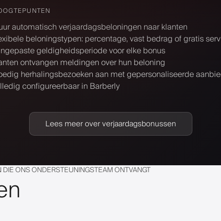
OOGTEPUNTEN
uur automatisch verjaardagsbeloningen naar klanten
exibele beloningstypen: percentage, vast bedrag of gratis serv
ngepaste geldigheidsperiode voor elke bonus
anten ontvangen meldingen over hun beloning
edig herhalingsbezoeken aan met gepersonaliseerde aanbi
lledig configureerbaar in Barberly
Lees meer over verjaardagsbonussen
 DIE ONS ONDERSTEUNINGSTEAM ONTVANGT
en