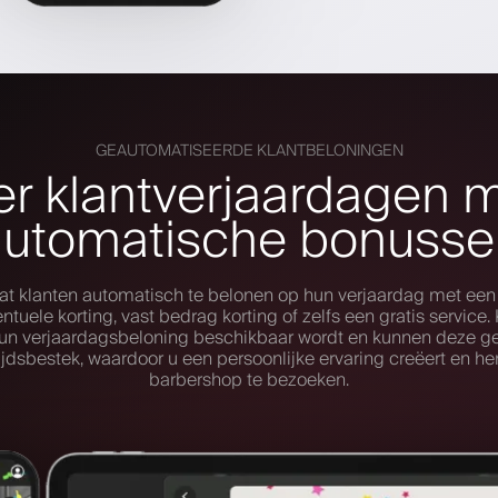
GEAUTOMATISEERDE KLANTBELONINGEN
er klantverjaardagen 
automatische bonusse
staat klanten automatisch te belonen op hun verjaardag met een
ntuele korting, vast bedrag korting of zelfs een gratis service
n verjaardagsbeloning beschikbaar wordt en kunnen deze g
ijdsbestek, waardoor u een persoonlijke ervaring creëert en 
barbershop te bezoeken.