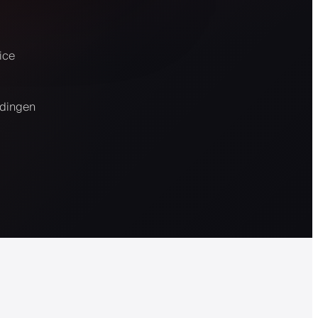
ice
edingen