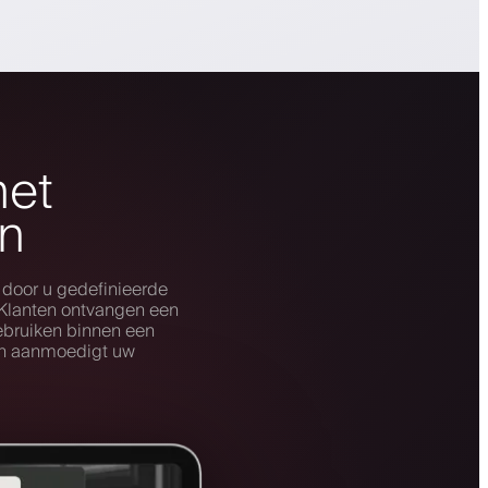
met
n
 door u gedefinieerde
. Klanten ontvangen een
ebruiken binnen een
hen aanmoedigt uw