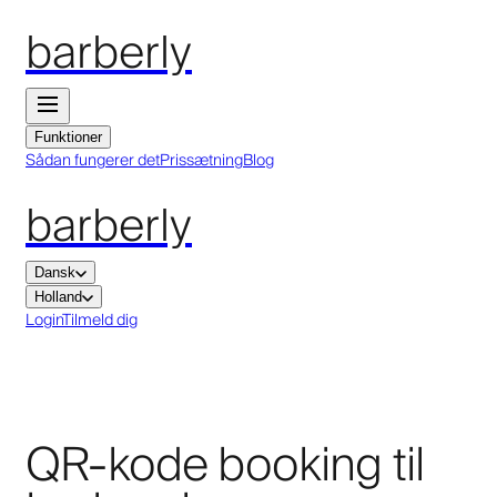
barberly
Funktioner
Sådan fungerer det
Prissætning
Blog
barberly
Dansk
Holland
Login
Tilmeld dig
QR-kode booking til