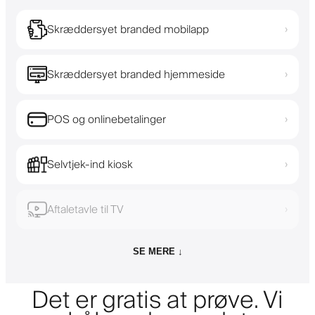
Skræddersyet branded mobilapp
›
Skræddersyet branded hjemmeside
›
POS og onlinebetalinger
›
Selvtjek-ind kiosk
›
Aftaletavle til TV
›
SE MERE ↓
Det er gratis at prøve. Vi