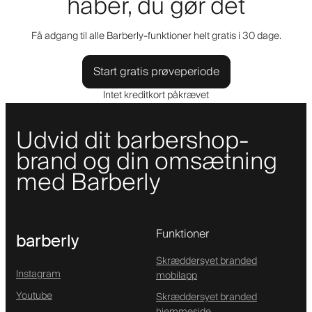
håber, du gør det
Få adgang til alle Barberly-funktioner helt gratis i 30 dage.
Start gratis prøveperiode
Intet kreditkort påkrævet
Udvid dit barbershop-
brand og din omsætning
med Barberly
Funktioner
barberly
Skræddersyet branded
Instagram
mobilapp
Youtube
Skræddersyet branded