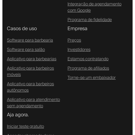
Integração de agendamento
com Google
Programa de fidelidade
Casos de uso
Empresa
Software para barbearia
Preços
Software para salão
Investidores
Aplicativo para barbearias
Estamos contratando
Aplicativo para barbeiros
Programa de afiliados
móveis
Torne-se um embaixador
Aplicativo para barbeiros
autônomos
Aplicativo para atendimento
sem agendamento
Aja agora.
Iniciar teste gratuito