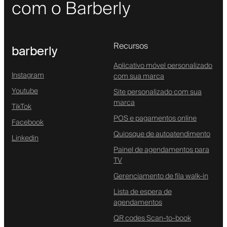
com o Barberly
Recursos
barberly
Aplicativo móvel personalizado
Instagram
com sua marca
Youtube
Site personalizado com sua
marca
TikTok
POS e pagamentos online
Facebook
Quiosque de autoatendimento
Linkedin
Painel de agendamentos para
TV
Gerenciamento de fila walk-in
Lista de espera de
agendamentos
QR codes Scan-to-book