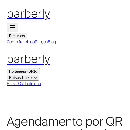
barberly
Recursos
Como funciona
Preços
Blog
barberly
Português (BR)
Países Baixos
Entrar
Cadastre-se
Agendamento por QR