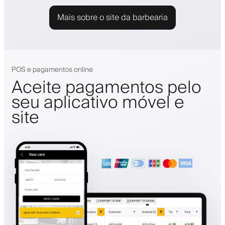
Mais sobre o site da barbearia
POS e pagamentos online
Aceite pagamentos pelo
seu aplicativo móvel e
site