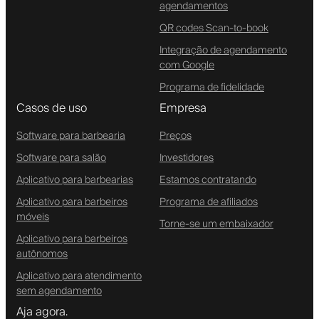
agendamentos
QR codes Scan-to-book
Integração de agendamento
com Google
Programa de fidelidade
Casos de uso
Empresa
Software para barbearia
Preços
Software para salão
Investidores
Aplicativo para barbearias
Estamos contratando
Aplicativo para barbeiros
Programa de afiliados
móveis
Torne-se um embaixador
Aplicativo para barbeiros
autônomos
Aplicativo para atendimento
sem agendamento
Aja agora.