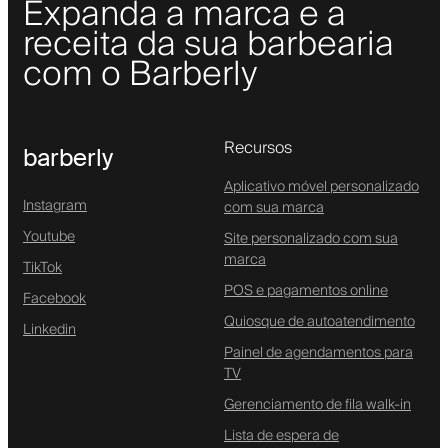
Expanda a marca e a
receita da sua barbearia
com o Barberly
Recursos
barberly
Aplicativo móvel personalizado
Instagram
com sua marca
Youtube
Site personalizado com sua
marca
TikTok
POS e pagamentos online
Facebook
Quiosque de autoatendimento
Linkedin
Painel de agendamentos para
TV
Gerenciamento de fila walk-in
Lista de espera de