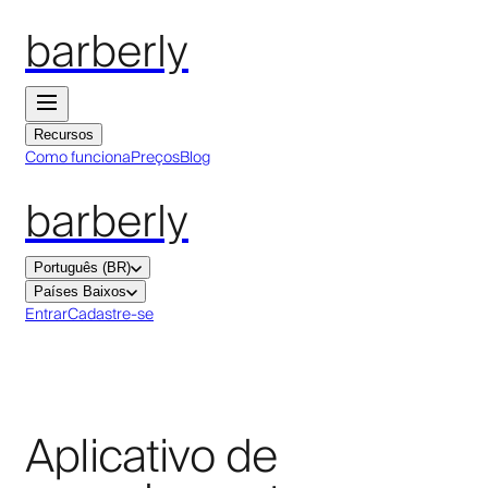
barberly
Recursos
Como funciona
Preços
Blog
barberly
Português (BR)
Países Baixos
Entrar
Cadastre-se
Aplicativo de