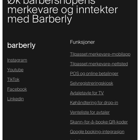
Øk barbershopens
merkevare og inntekter
med Barberly
Funksjoner
barberly
Tilpasset merkevare-mobilapp
Instagram
Tilpasset merkevare-nettsted
Youtube
POS og online betalinger
TikTok
Selvregistreringskiosk
Facebook
Avtaletavle for TV
Linkedin
Køhåndtering for drop-in
Venteliste for avtaler
Skann-for-å-booke QR-koder
Google booking-integrasjon