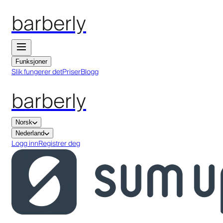
barberly
Funksjoner
Slik fungerer det
Priser
Blogg
barberly
Norsk
Nederland
Logg inn
Registrer deg