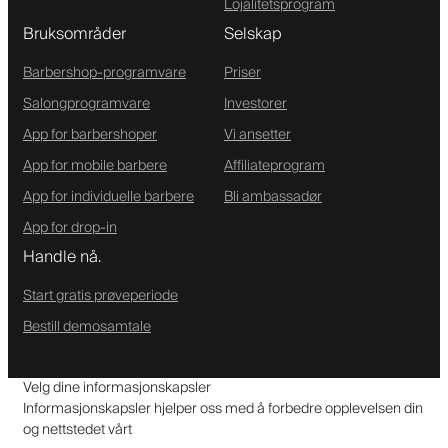
Lojalitetsprogram
Bruksområder
Selskap
Barbershop-programvare
Priser
Salongprogramvare
Investorer
App for barbershoper
Vi ansetter
App for mobile barbere
Affiliateprogram
App for individuelle barbere
Bli ambassadør
App for drop-in
Handle nå.
Start gratis prøveperiode
Bestill demosamtale
Velg dine informasjonskapsler
Informasjonskapsler hjelper oss med å forbedre opplevelsen din
og nettstedet vårt