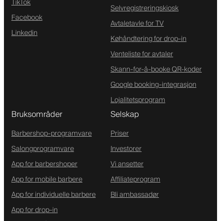
TikTok
Selvregistreringskiosk
Facebook
Avtaletavle for TV
Linkedin
Køhåndtering for drop-in
Venteliste for avtaler
Skann-for-å-booke QR-koder
Google booking-integrasjon
Lojalitetsprogram
Bruksområder
Selskap
Barbershop-programvare
Priser
Salongprogramvare
Investorer
App for barbershoper
Vi ansetter
App for mobile barbere
Affiliateprogram
App for individuelle barbere
Bli ambassadør
App for drop-in