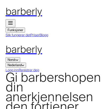
barberly
Funksjoner
Slik fungerer det
Priser
Blogg
barberly
Norsk
Nederland
Gi barbershopen
Logg inn
Registrer deg
din
anerkjennelsen
den fortjener