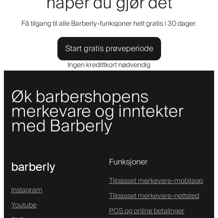
håper du gjør det
Få tilgang til alle Barberly-funksjoner helt gratis i 30 dager.
Start gratis prøveperiode
Ingen kredittkort nødvendig
Øk barbershopens
merkevare og inntekter
med Barberly
Funksjoner
barberly
Tilpasset merkevare-mobilapp
Instagram
Tilpasset merkevare-nettsted
Youtube
POS og online betalinger