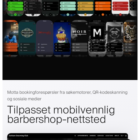
Motta bookingforespørsler fra søkemotorer, QR-kodeskanning
og sosiale medier
Tilpasset mobilvennlig
barbershop-nettsted