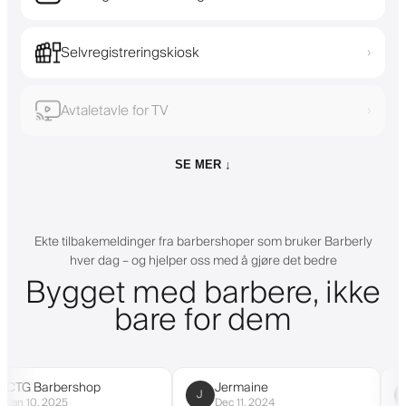
Selvregistreringskiosk
›
Avtaletavle for TV
›
SE MER ↓
Ekte tilbakemeldinger fra barbershoper som bruker Barberly
hver dag – og hjelper oss med å gjøre det bedre
Bygget med barbere, ikke
bare for dem
arbershop
Jermaine
Cus
J
C
 2025
Dec 11, 2024
Mar 9