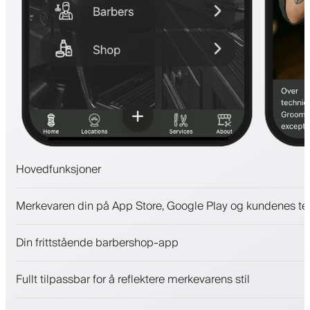
Hovedfunksjoner
Avtaler og venteliste
Merkevaren din på App Store, Google Play og kundenes te
Betalinger, sikkerhetsdepositum
Selg skjønnhetsprodukter
Din frittstående barbershop-app
Engasjer kunder med et lojalitetsprogram
Push-, SMS- og e-postvarsler
Fullt tilpassbar for å reflektere merkevarens stil