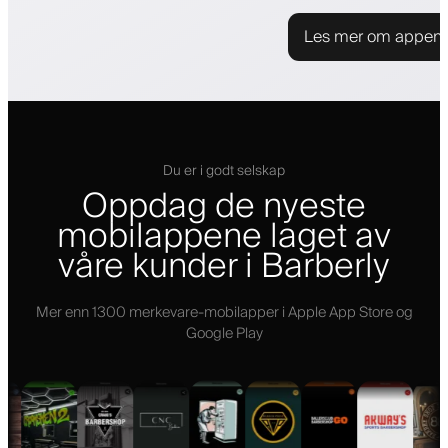
Les mer om appen
Du er i godt selskap
Oppdag de nyeste
mobilappene laget av
våre kunder i Barberly
Mer enn 1300 merkevare-mobilapper i Apple App Store og
Google Play