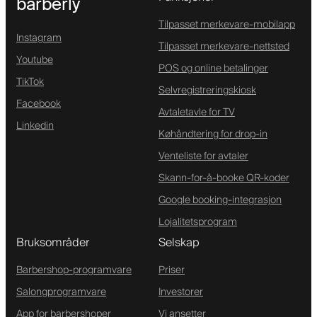
barberly
Tilpasset merkevare-mobilapp
Instagram
Tilpasset merkevare-nettsted
Youtube
POS og online betalinger
TikTok
Selvregistreringskiosk
Facebook
Avtaletavle for TV
Linkedin
Køhåndtering for drop-in
Venteliste for avtaler
Skann-for-å-booke QR-koder
Google booking-integrasjon
Lojalitetsprogram
Bruksområder
Selskap
Barbershop-programvare
Priser
Salongprogramvare
Investorer
App for barbershoper
Vi ansetter