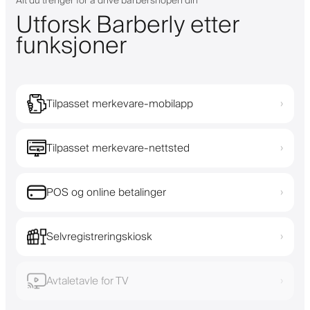
Alt du trenger for å drive barbershopen din
Utforsk Barberly etter
funksjoner
Tilpasset merkevare-mobilapp
›
Tilpasset merkevare-nettsted
›
POS og online betalinger
›
Selvregistreringskiosk
›
Avtaletavle for TV
›