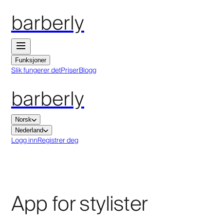
barberly
Funksjoner
Slik fungerer det
Priser
Blogg
barberly
Norsk
Nederland
Logg inn
Registrer deg
App for stylister