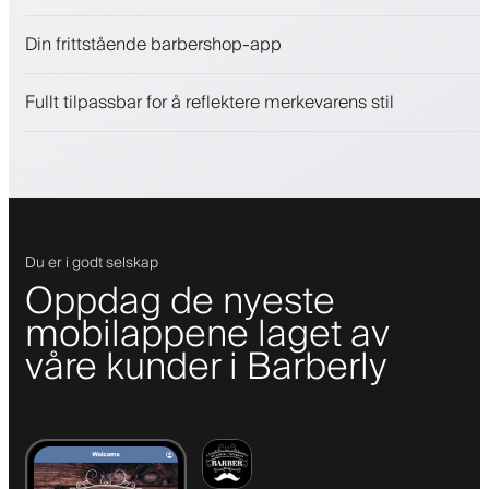
Selg skjønnhetsprodukter
Din frittstående barbershop-app
Engasjer kunder med et lojalitetsprogram
Push-, SMS- og e-postvarsler
Fullt tilpassbar for å reflektere merkevarens stil
Du er i godt selskap
Oppdag de nyeste
mobilappene laget av
våre kunder i Barberly