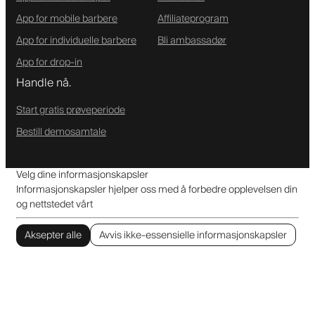
App for mobile barbere
Affiliateprogram
App for individuelle barbere
Bli ambassadør
App for drop-in
Handle nå.
Start gratis prøveperiode
Bestill demosamtale
Velg dine informasjonskapsler
Informasjonskapsler hjelper oss med å forbedre opplevelsen din
og nettstedet vårt
Aksepter alle
Avvis ikke-essensielle informasjonskapsler