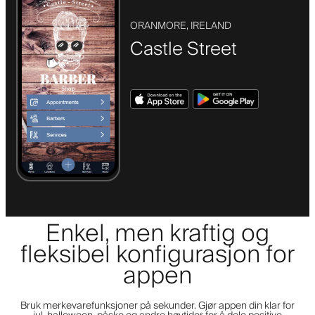
ORANMORE, IRELAND
Castle Street
Enkel, men kraftig og
fleksibel konfigurasjon for
appen
Bruk merkevarefunksjoner på sekunder. Gjør appen din klar for