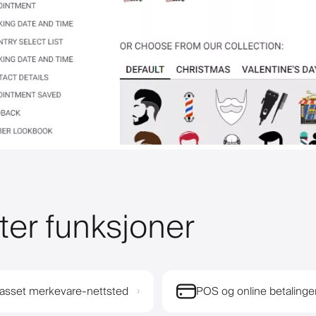
ter funksjoner
passet merkevare-nettsted
POS og online betalinge
›