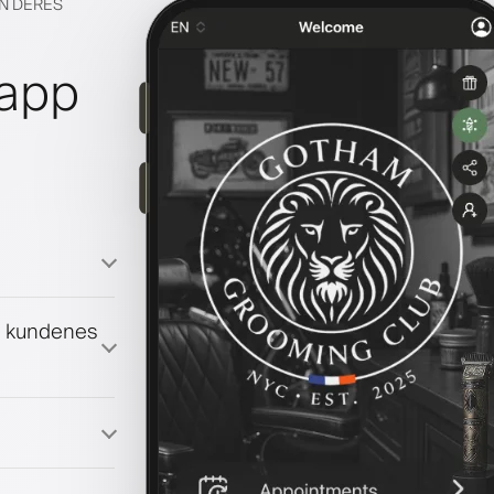
EN DERES
lapp
g kundenes