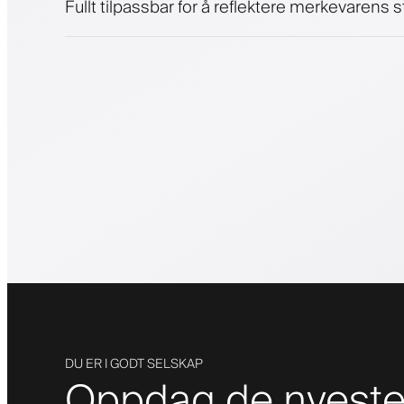
Fullt tilpassbar for å reflektere merkevarens st
DU ER I GODT SELSKAP
Oppdag de nyeste 