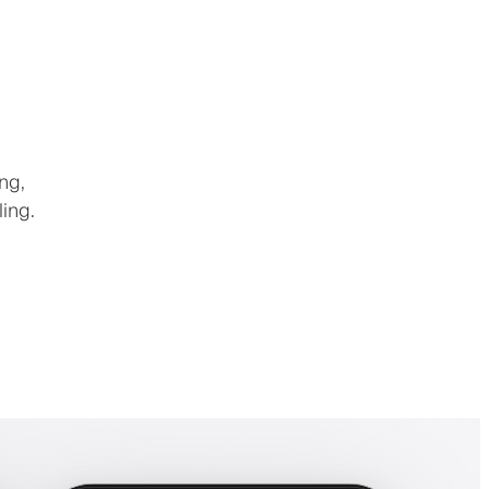
ng,
ling.