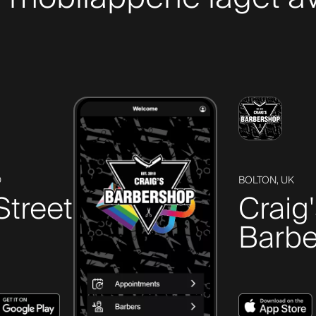
D
BOLTON, UK
Street
Craig
Barbe