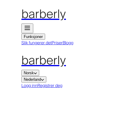
barberly
Funksjoner
Slik fungerer det
Priser
Blogg
barberly
Norsk
Nederland
Logg inn
Registrer deg