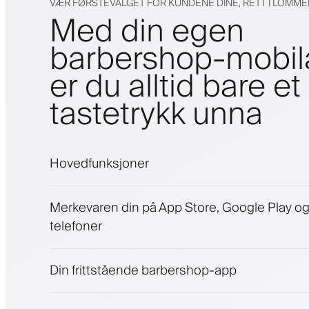
VÆR FØRSTEVALGET FOR KUNDENE DINE, RETT I LOMM
Med din egen
barbershop-mobi
er du alltid bare et
tastetrykk unna
Hovedfunksjoner
Avtaler og venteliste
Merkevaren din på App Store, Google Play o
Betalinger, sikkerhetsdepositum
telefoner
Selg skjønnhetsprodukter
Engasjer kunder med et lojalitetsprogram
Push-, SMS- og e-postvarsler
Din frittstående barbershop-app