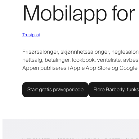
Mobilapp for
Trustpilot
Frisørsalonger, skjønnhetssalonger, neglesal
nettsalg, betalinger, lookbook, venteliste, avbes
Appen publiseres i Apple App Store og Google P
Start gratis prøveperiode
Flere Barberly-funks