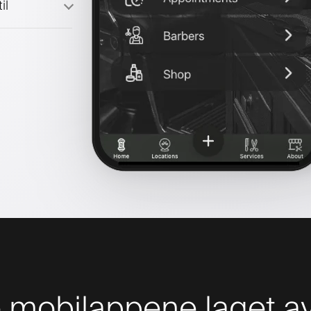
il
mobilappene laget av 