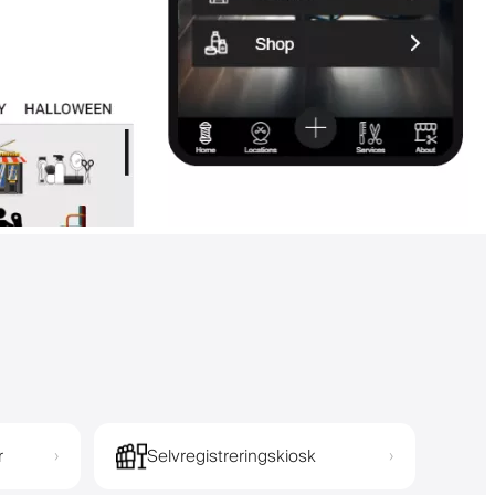
r
Selvregistreringskiosk
›
›