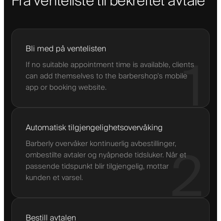
Fra venteliste til bekreftet avtale
Bli med på ventelisten
1
If no suitable appointment time is available, clients
can add themselves to the barbershop’s mobile
app or booking website.
Automatisk tilgjengelighetsovervåking
Barberly overvåker kontinuerlig avbestillinger,
2
ombestilte avtaler og nyåpnede tidsluker. Når et
passende tidspunkt blir tilgjengelig, mottar
kunden et varsel.
Bestill avtalen