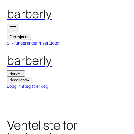
barberly
Funksjoner
Slik fungerer det
Priser
Blogg
barberly
Norsk
Nederland
Logg inn
Registrer deg
Venteliste for