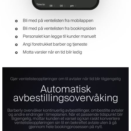
Bli med på ventelisten fra mobilappen
Bli med på ventelisten fra bookingsiden
Personalet kan legge til kunder manuelt
Angi foretrukket barber og tjeneste
Motta varsler når en tid blir ledig
Gjør ventelisteoppføringer om til avtaler når tid blir tilgjengelig
Automatisk
avbestillingsovervåking
Barberly overvåker kontinuerlig avbestillinger, ombestilte avtaler
og andre endringer i timeplanen. Når et passende tidspunkt blir
tilgjengelig, mottar kunden et varsel og kan raskt konvertere
ventelisteoppføringen sin til en bekreftet avtale uten å gå
gjennom hele bookingprosessen på nytt.