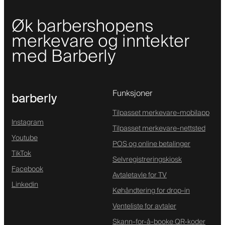
Øk barbershopens
merkevare og inntekter
med Barberly
Funksjoner
barberly
Tilpasset merkevare-mobilapp
Instagram
Tilpasset merkevare-nettsted
Youtube
POS og online betalinger
TikTok
Selvregistreringskiosk
Facebook
Avtaletavle for TV
Linkedin
Køhåndtering for drop-in
Venteliste for avtaler
Skann-for-å-booke QR-koder