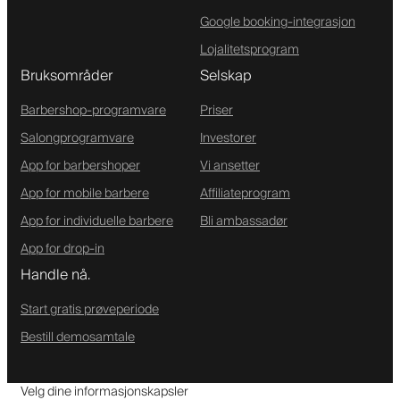
Google booking-integrasjon
Lojalitetsprogram
Bruksområder
Selskap
Barbershop-programvare
Priser
Salongprogramvare
Investorer
App for barbershoper
Vi ansetter
App for mobile barbere
Affiliateprogram
App for individuelle barbere
Bli ambassadør
App for drop-in
Handle nå.
Start gratis prøveperiode
Bestill demosamtale
Velg dine informasjonskapsler