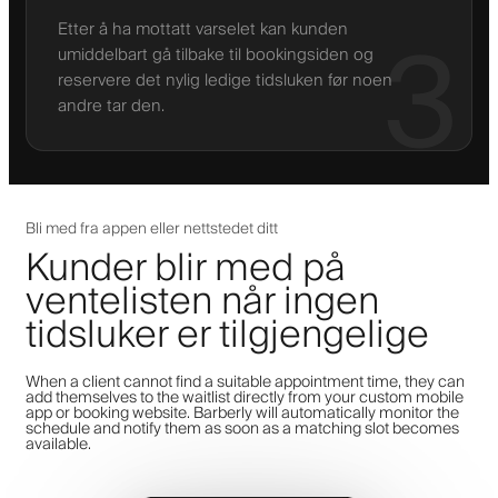
Etter å ha mottatt varselet kan kunden
3
umiddelbart gå tilbake til bookingsiden og
reservere det nylig ledige tidsluken før noen
andre tar den.
Bli med fra appen eller nettstedet ditt
Kunder blir med på
ventelisten når ingen
tidsluker er tilgjengelige
When a client cannot find a suitable appointment time, they can
add themselves to the waitlist directly from your custom mobile
app or booking website. Barberly will automatically monitor the
schedule and notify them as soon as a matching slot becomes
available.