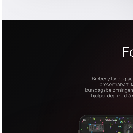
F
Barberly lar deg a
prosentrabatt, f
bursdagsbelønningen d
hjelper deg med å 