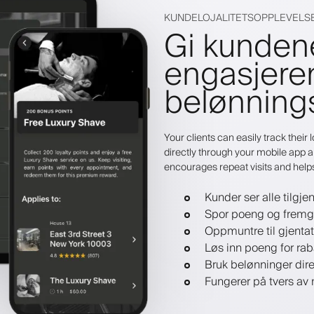
KUNDELOJALITETSOPPLEVELS
Gi kundene
engasjere
belønning
Your clients can easily track thei
directly through your mobile app a
encourages repeat visits and help
Kunder ser alle tilgj
Spor poeng og fremg
Oppmuntre til gjenta
Løs inn poeng for raba
Bruk belønninger dir
Fungerer på tvers av 