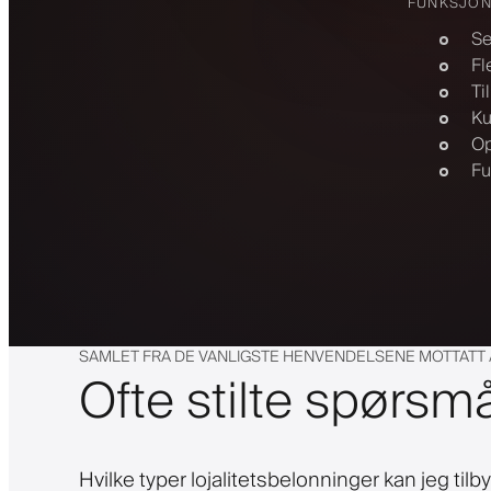
FUNKSJO
Se
Fl
Ti
Ku
Op
Fu
SAMLET FRA DE VANLIGSTE HENVENDELSENE MOTTATT
Ofte stilte spørsm
Hvilke typer lojalitetsbelonninger kan jeg tilb