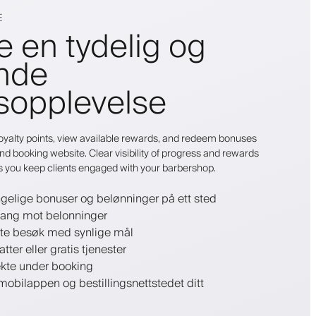
E
 en tydelig og
nde
sopplevelse
r loyalty points, view available rewards, and redeem bonuses
nd booking website. Clear visibility of progress and rewards
s you keep clients engaged with your barbershop.
engelige bonuser og belønninger på ett sted
ang mot belonninger
tte besøk med synlige mål
tter eller gratis tjenester
ekte under booking
mobilappen og bestillingsnettstedet ditt