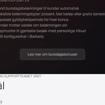
NSHØYDEPUNKTER
nd bursdagsbelønninger til kunder automatisk
eksible belønningstyper: prosent, fast beløp eller gratis tjenest
lpasset gyldighetsperiode for hver bonus
nder mottar varsler om belønningen sin
pmuntre til gjentatte besøk med personlige tilbud
llt konfigurerbar i Barberly
Les mer om bursdagsbonuser
 AV SUPPORTTEAMET VÅRT
ål
y?