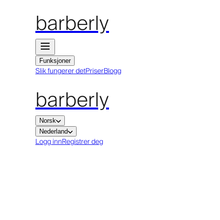
barberly
Funksjoner
Slik fungerer det
Priser
Blogg
barberly
Norsk
Nederland
Logg inn
Registrer deg