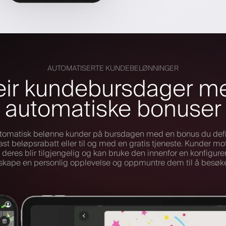
AUTOMATISERTE KUNDEBELØNNINGER
eir kundebursdager m
automatiske bonuser
utomatisk belønne kunder på bursdagen med en bonus du defi
ast beløpsrabatt eller til og med en gratis tjeneste. Kunder mot
eres blir tilgjengelig og kan bruke den innenfor en konfigur
skape en personlig opplevelse og oppmuntre dem til å besøk