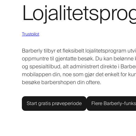
Lojalitetspr
Trustpilot
Barberly tilbyr et fleksibelt lojalitetsprogram ut
oppmuntre til gjentatte besøk. Du kan belønne k
og spesialtilbud, alt administrert direkte i Bar
mobilappen din, noe som gjør det enkelt for ku
besøke barbershopen din oftere.
Start gratis prøveperiode
Flere Barberly-funks