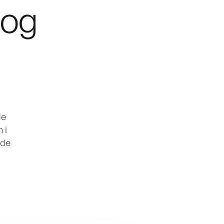
 og
de
 i
ede