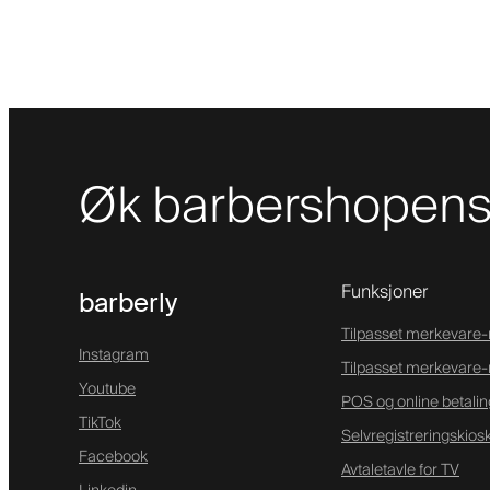
Øk barbershopens 
Funksjoner
barberly
Tilpasset merkevare
Instagram
Tilpasset merkevare-
Youtube
POS og online betalin
TikTok
Selvregistreringskios
Facebook
Avtaletavle for TV