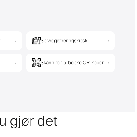
r
Selvregistreringskiosk
›
›
Skann-for-å-booke QR-koder
›
›
u gjør det