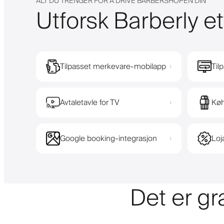
ALT DU TRENGER FOR Å DRIVE BARBERSHOPEN DIN
Utforsk Barberly et
Tilpasset merkevare-mobilapp
Til
›
Avtaletavle for TV
Køh
›
Google booking-integrasjon
Loj
›
Det er gr