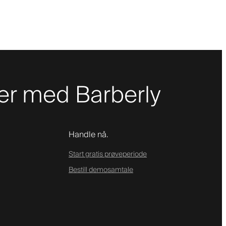
er med Barberly
Handle nå.
Start gratis prøveperiode
Bestill demosamtale