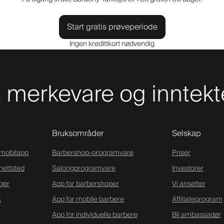
Start gratis prøveperiode
Ingen kredittkort nødvendig
merkevare og inntekt
Bruksområder
Selskap
-mobilapp
Barbershop-programvare
Priser
nettsted
Salongprogramvare
Investorer
ger
App for barbershoper
Vi ansetter
k
App for mobile barbere
Affiliateprogram
App for individuelle barbere
Bli ambassadør