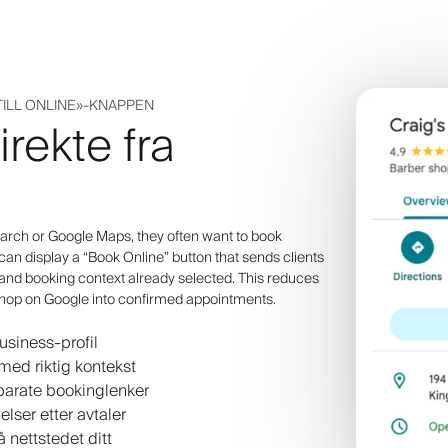
TILL ONLINE»-KNAPPEN
rekte fra
ch or Google Maps, they often want to book
 can display a “Book Online” button that sends clients
 and booking context already selected. This reduces
shop on Google into confirmed appointments.
usiness-profil
med riktig kontekst
parate bookinglenker
ser etter avtaler
nettstedet ditt