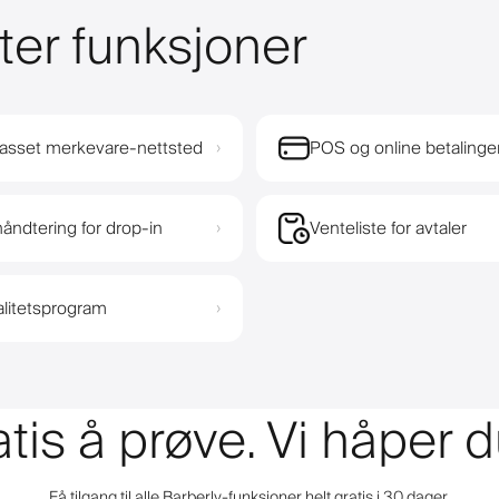
ter funksjoner
passet merkevare-nettsted
POS og online betalinge
›
åndtering for drop-in
Venteliste for avtaler
›
alitetsprogram
›
atis å prøve. Vi håper d
Få tilgang til alle Barberly-funksjoner helt gratis i 30 dager.