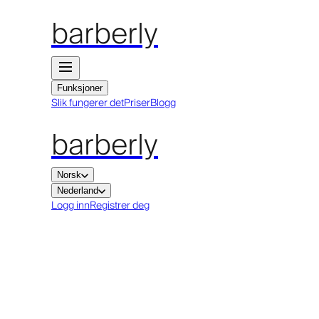
barberly
Funksjoner
Slik fungerer det
Priser
Blogg
barberly
Norsk
Nederland
Logg inn
Registrer deg