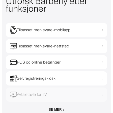
Utforsk Barberly etter
funksjoner
Tilpasset merkevare-mobilapp
›
Tilpasset merkevare-nettsted
›
POS og online betalinger
›
Selvregistreringskiosk
›
Avtaletavle for TV
›
SE MER ↓