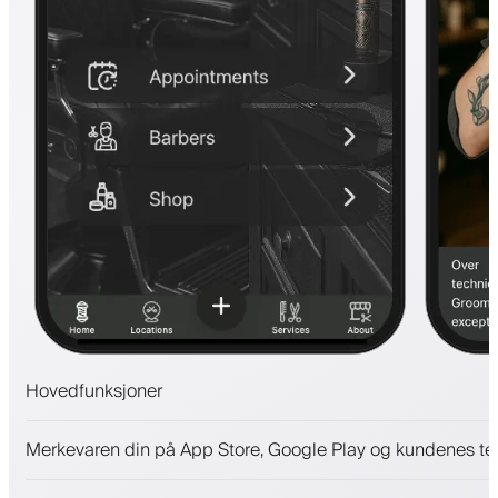
Hovedfunksjoner
Avtaler og venteliste
Merkevaren din på App Store, Google Play og kundenes te
Betalinger, sikkerhetsdepositum
Selg skjønnhetsprodukter