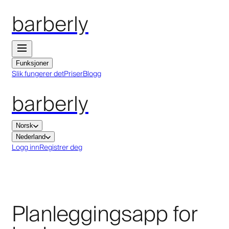
barberly
Funksjoner
Slik fungerer det
Priser
Blogg
barberly
Norsk
Nederland
Logg inn
Registrer deg
Planleggingsapp for