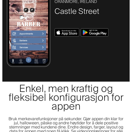
ORANMORE, IRELAND
Castle Street
Enkel, men kraftig og
fleksibel konfigurasjon for
appen
Bruk merkevarefunksjoner på sekunder. Gjør appen din klar for
jul, halloween, påske og andre høytider for å dele positive
stemninger med kundene dine. Endre design, farger, layout og
data for appen med noen få klikk. Se videoopplæringer for alle