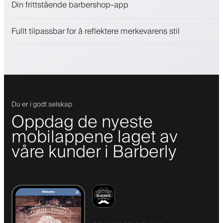
Din frittstående barbershop-app
Engasjer kunder med et lojalitetsprogram
Push-, SMS- og e-postvarsler
Fullt tilpassbar for å reflektere merkevarens stil
Du er i godt selskap
Oppdag de nyeste
mobilappene laget av
våre kunder i Barberly