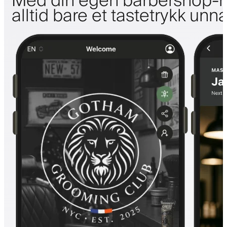
Med din egen barbershop-m
alltid bare et tastetrykk unn