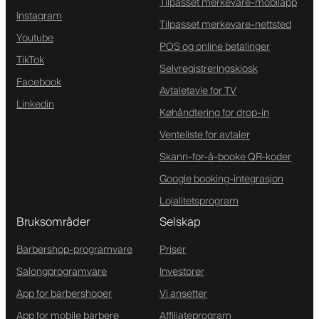
Tilpasset merkevare-mobilapp
Instagram
Tilpasset merkevare-nettsted
Youtube
POS og online betalinger
TikTok
Selvregistreringskiosk
Facebook
Avtaletavle for TV
Linkedin
Køhåndtering for drop-in
Venteliste for avtaler
Skann-for-å-booke QR-koder
Google booking-integrasjon
Lojalitetsprogram
Bruksområder
Selskap
Barbershop-programvare
Priser
Salongprogramvare
Investorer
App for barbershoper
Vi ansetter
App for mobile barbere
Affiliateprogram