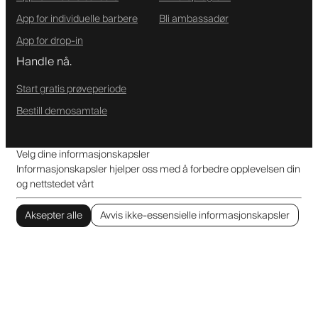
App for individuelle barbere
Bli ambassadør
App for drop-in
Handle nå.
Start gratis prøveperiode
Bestill demosamtale
Velg dine informasjonskapsler
Informasjonskapsler hjelper oss med å forbedre opplevelsen din
og nettstedet vårt
Aksepter alle
Avvis ikke-essensielle informasjonskapsler