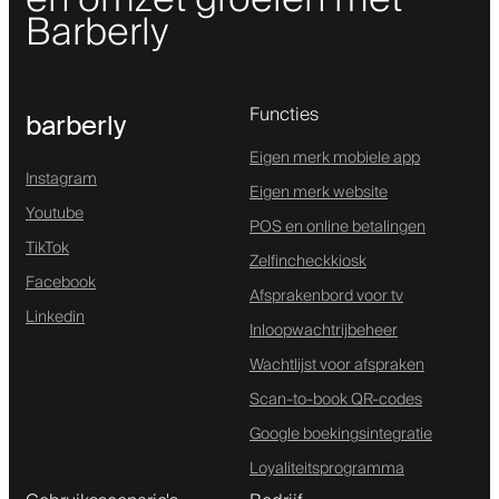
Barberly
Functies
barberly
Eigen merk mobiele app
Instagram
Eigen merk website
Youtube
POS en online betalingen
TikTok
Zelfincheckkiosk
Facebook
Afsprakenbord voor tv
Linkedin
Inloopwachtrijbeheer
Wachtlijst voor afspraken
Scan-to-book QR-codes
Google boekingsintegratie
Loyaliteitsprogramma