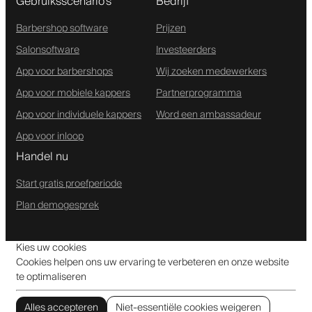
Gebruiksscenario's
Bedrijf
Barbershop software
Prijzen
Salonsoftware
Investeerders
App voor barbershops
Wij zoeken medewerkers
App voor mobiele kappers
Partnerprogramma
App voor individuele kappers
Word een ambassadeur
App voor inloop
Handel nu
Start gratis proefperiode
Plan demogesprek
Kies uw cookies
Cookies helpen ons uw ervaring te verbeteren en onze website
te optimaliseren
Alles accepteren
Niet-essentiële cookies weigeren