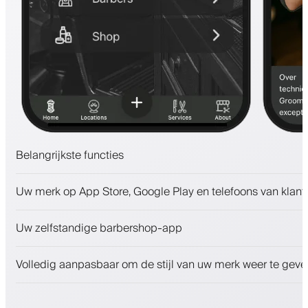
Belangrijkste functies
Afspraken en wachtlijst
Uw merk op App Store, Google Play en telefoons van klant
Betalingen, waarborgsom
Verkoop schoonheidsproducten
Uw zelfstandige barbershop-app
Betrek klanten met een loyaliteitsprogramma
Push-, SMS- en e-mailmeldingen
Volledig aanpasbaar om de stijl van uw merk weer te geve