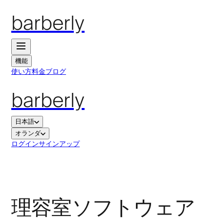
barberly
機能
使い方
料金
ブログ
barberly
日本語
オランダ
ログイン
サインアップ
理容室ソフトウェア