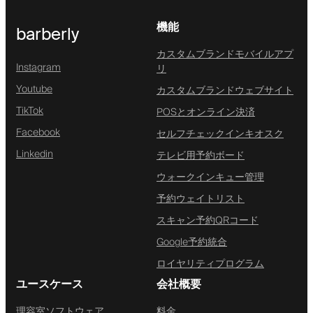
機能
barberly
カスタムブランドモバイルアプ
Instagram
リ
Youtube
カスタムブランドウェブサイト
TikTok
POSとオンライン決済
Facebook
セルフチェックインキオスク
Linkedin
テレビ用予約ボード
ウォークインキュー管理
予約ウェイトリスト
スキャン予約QRコード
Google予約統合
ロイヤリティプログラム
ユースケース
会社概要
理容室ソフトウェア
料金