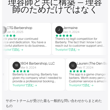
理容師と共に構築 — 理容
師のためだけではなく
CTG Barbershop
Jermaine
J
Jan 10, 2025
Dec 11, 2024
k you for your continued
There's no legit competition for
Fo
ice and dedication. You have a
Barberly. The fact that I know I can
no
erful platform to do business
reach out to customer support and
yo
 good spirit. Thank you from
actually get help is a major reason I
wi
tpilotで読む →
Trustpilotで読む →
Tr
Barbershop.
stay. Barberly provides a ton of
ba
value for less than most booking
su
platforms.
Th
on
1804 Barbershop, LLC
Lauren (The Den 
1B
L(
hi
Mar 9, 2024
Feb 17, 2024
when it
Barberly is amazing. Barberly has
The app is a game changer
given my company what I needed to
barbers. Worth every penn
n able
provide a professional booking
Customer service is amaz
experience for my clients. Their
helps with everything or 
Trustpilotで読む →
Trustpilotで読む →
and have
team has been exceptional,
they need. Definitely re
t-list.
responsive, and helpful.
app. I
s!
サポートチームが受けた最も一般的な問い合わせからまとめた
もの