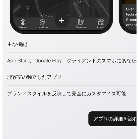
主な機能
予約とウェイトリスト
App Store、Google Play、クライアントのスマホにあな
支払い、保証金
美容商品を販売
理容室の独立したアプリ
ロイヤリティプログラムでクライアントを引きつける
プッシュ、SMS、メール通知
ブランドスタイルを反映して完全にカスタマイズ可能
アプリの詳細を読む