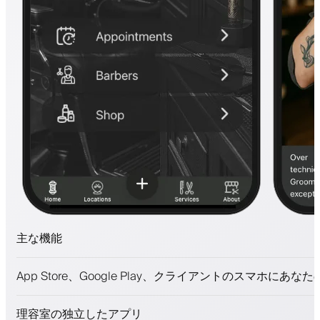
主な機能
予約とウェイトリスト
App Store、Google Play、クライアントのスマホにあな
支払い、保証金
美容商品を販売
理容室の独立したアプリ