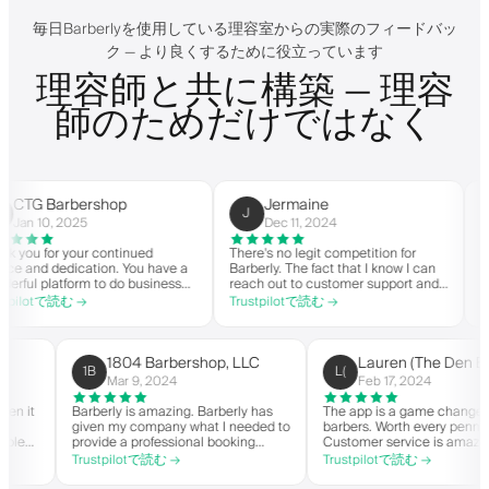
毎日Barberlyを使用している理容室からの実際のフィードバッ
ク — より良くするために役立っています
理容師と共に構築 — 理容
師のためだけではなく
 Barbershop
Jermaine
Cu
J
C
0, 2025
Dec 11, 2024
Ma
for your continued
There's no legit competition for
For US-b
d dedication. You have a
Barberly. The fact that I know I can
nothing e
platform to do business
reach out to customer support and
you your
pirit. Thank you from
actually get help is a major reason I
within t
tで読む →
Trustpilotで読む →
Trustpi
rshop.
stay. Barberly provides a ton of
barbersh
value for less than most booking
successfu
platforms.
The time
on the b
1804 Barbershop, LLC
Lauren (The
1B
L(
highly 
Mar 9, 2024
Feb 17, 2024
anger when it
Barberly is amazing. Barberly has
The app is a game c
 own
given my company what I needed to
barbers. Worth ever
ve been able
provide a professional booking
Customer service i
over
experience for my clients. Their
helps with everythi
Trustpilotで読む →
Trustpilotで読む →
king, and have
team has been exceptional,
they need. Definite
my wait-list.
responsive, and helpful.