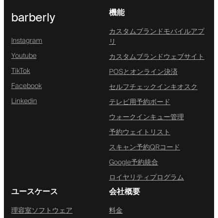
機能
barberly
カスタムブランドモバイルアプ
Instagram
リ
Youtube
カスタムブランドウェブサイト
TikTok
POSとオンライン決済
Facebook
セルフチェックインキオスク
Linkedin
テレビ用予約ボード
ウォークインキュー管理
予約ウェイトリスト
スキャン予約QRコード
Google予約統合
ロイヤリティプログラム
ユースケース
会社概要
理容室ソフトウェア
料金