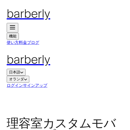
barberly
機能
使い方
料金
ブログ
barberly
日本語
オランダ
ログイン
サインアップ
理容室カスタムモバ