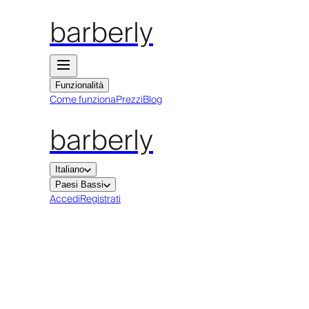
barberly
Funzionalità
Come funziona
Prezzi
Blog
barberly
Italiano
Paesi Bassi
Accedi
Registrati