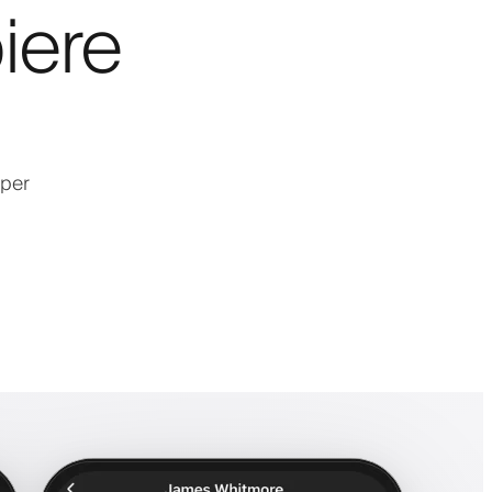
iere
 per