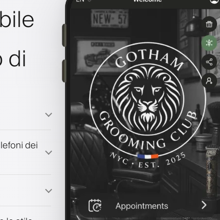
bile
 di
lefoni dei
à