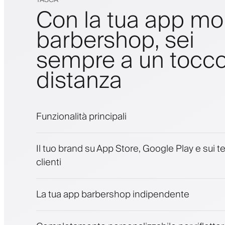
Con la tua app mo
barbershop, sei
sempre a un tocco
distanza
Funzionalità principali
Appuntamenti e lista d'attesa
Il tuo brand su App Store, Google Play e sui te
Pagamenti, deposito cauzionale
clienti
Vendi prodotti di bellezza
Coinvolgi i clienti con un programma fedelt
Notifiche push, SMS ed email
La tua app barbershop indipendente