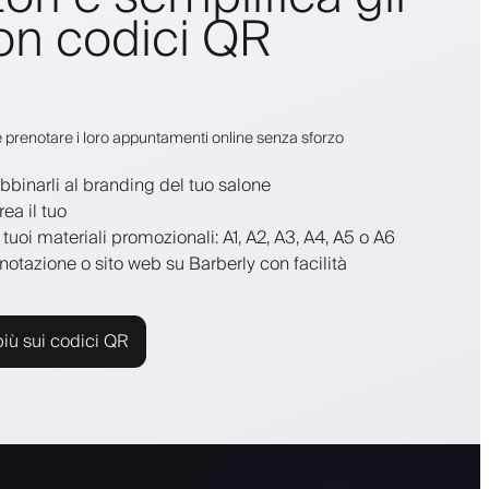
on codici QR
 e prenotare i loro appuntamenti online senza sforzo
abbinarli al branding del tuo salone
rea il tuo
tuoi materiali promozionali: A1, A2, A3, A4, A5 o A6
renotazione o sito web su Barberly con facilità
più sui codici QR