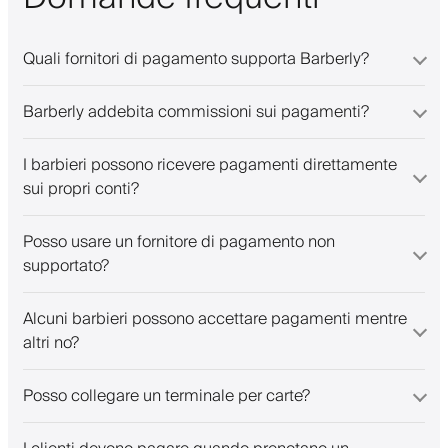
Quali fornitori di pagamento supporta Barberly?
Barberly addebita commissioni sui pagamenti?
I barbieri possono ricevere pagamenti direttamente
sui propri conti?
Posso usare un fornitore di pagamento non
supportato?
Alcuni barbieri possono accettare pagamenti mentre
altri no?
Posso collegare un terminale per carte?