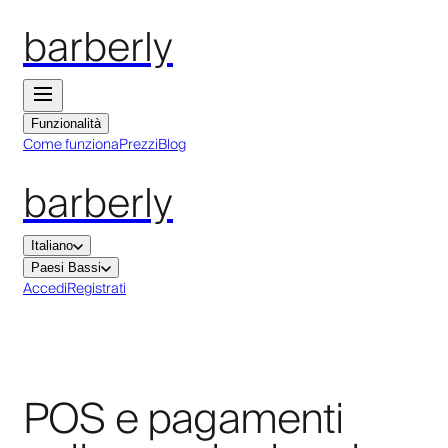
barberly
Funzionalità
Come funziona
Prezzi
Blog
barberly
Italiano
Paesi Bassi
Accedi
Registrati
POS e pagamenti