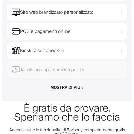
Sito web brandizzato personalizzato
›
POS e pagamenti online
›
Kiosk di self check-in
›
Tabellone appuntamenti per TV
›
MOSTRA DI PIÙ ↓
È gratis da provare.
Speriamo che lo faccia
Accedi a tutte le funzionalità di Barberly completamente gratis