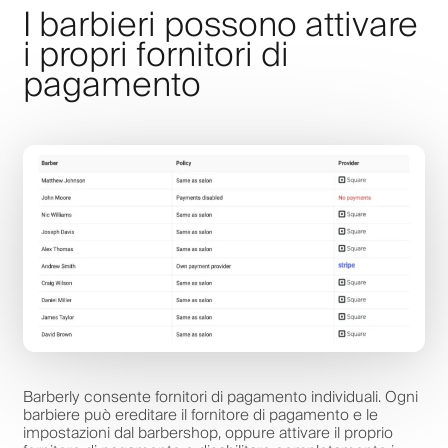
I barbieri possono attivare
i propri fornitori di
pagamento
Barberly consente fornitori di pagamento individuali. Ogni
barbiere può ereditare il fornitore di pagamento e le
impostazioni dal barbershop, oppure attivare il proprio