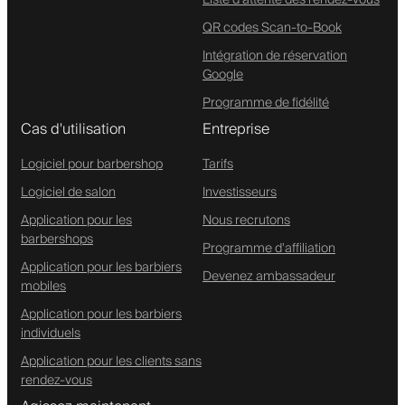
Liste d'attente des rendez-vous
QR codes Scan-to-Book
Intégration de réservation
Google
Programme de fidélité
Cas d'utilisation
Entreprise
Logiciel pour barbershop
Tarifs
Logiciel de salon
Investisseurs
Application pour les
Nous recrutons
barbershops
Programme d'affiliation
Application pour les barbiers
Devenez ambassadeur
mobiles
Application pour les barbiers
individuels
Application pour les clients sans
rendez-vous