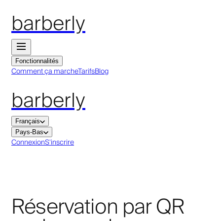
barberly
Fonctionnalités
Comment ça marche
Tarifs
Blog
barberly
Français
Pays-Bas
Connexion
S'inscrire
Réservation par QR