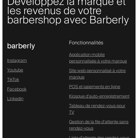
Développez la marque et
les revenus de votre
barbershop avec Barberly
Fonctionnalités
barberly
Application mobile
Instagram
personnalisée à votre marque
Youtube
Site web personnalisé à votre
marque
TikTok
POS et paiements en ligne
Facebook
Kiosque d'auto-enregistrement
Linkedin
Tableau de rendez-vous pour
TV
Gestion de la file d'attente sans
rendez-vous