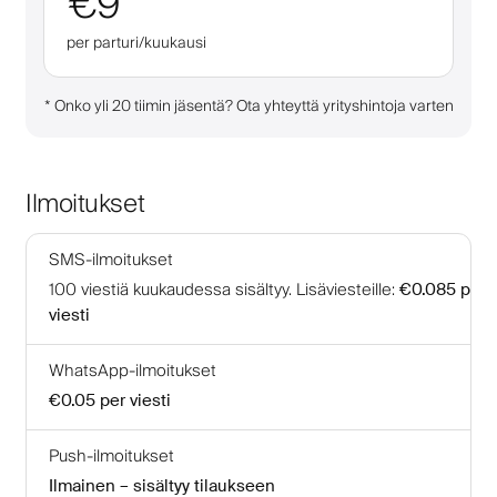
€9
per parturi/kuukausi
*
Onko yli 20 tiimin jäsentä? Ota yhteyttä yrityshintoja varten
Ilmoitukset
SMS-ilmoitukset
100
viestiä kuukaudessa sisältyy
.
Lisäviesteille
:
€0.085
per
viesti
WhatsApp-ilmoitukset
€0.05
per viesti
Push-ilmoitukset
Ilmainen – sisältyy tilaukseen