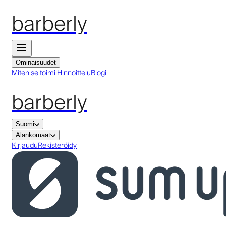
barberly
Ominaisuudet
Miten se toimii
Hinnoittelu
Blogi
barberly
Suomi
Alankomaat
Kirjaudu
Rekisteröidy