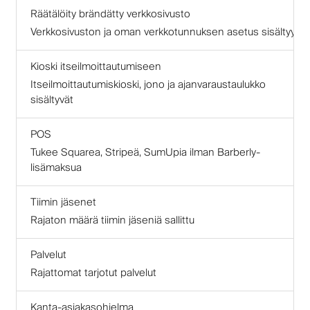
Räätälöity brändätty verkkosivusto
Verkkosivuston ja oman verkkotunnuksen asetus sisältyy
Kioski itseilmoittautumiseen
Itseilmoittautumiskioski, jono ja ajanvaraustaulukko
sisältyvät
POS
Tukee Squarea, Stripeä, SumUpia ilman Barberly-
lisämaksua
Tiimin jäsenet
Rajaton määrä tiimin jäseniä sallittu
Palvelut
Rajattomat tarjotut palvelut
Kanta-asiakasohjelma