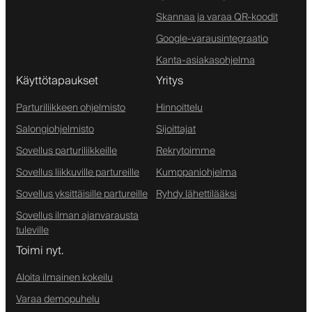
Skannaa ja varaa QR-koodit
Google-varausintegraatio
Kanta-asiakasohjelma
Käyttötapaukset
Yritys
Parturiliikkeen ohjelmisto
Hinnoittelu
Salongiohjelmisto
Sijoittajat
Sovellus parturiliikkeille
Rekrytoimme
Sovellus liikkuville partureille
Kumppaniohjelma
Sovellus yksittäisille partureille
Ryhdy lähettilääksi
Sovellus ilman ajanvarausta
tuleville
Toimi nyt.
Aloita ilmainen kokeilu
Varaa demopuhelu