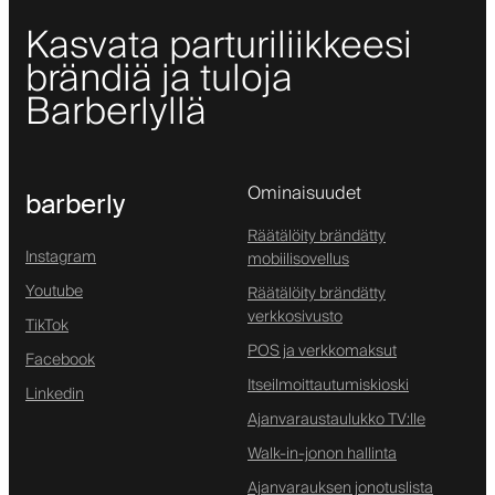
Kasvata parturiliikkeesi
brändiä ja tuloja
Barberlyllä
Ominaisuudet
barberly
Räätälöity brändätty
Instagram
mobiilisovellus
Youtube
Räätälöity brändätty
verkkosivusto
TikTok
POS ja verkkomaksut
Facebook
Itseilmoittautumiskioski
Linkedin
Ajanvaraustaulukko TV:lle
Walk-in-jonon hallinta
Ajanvarauksen jonotuslista