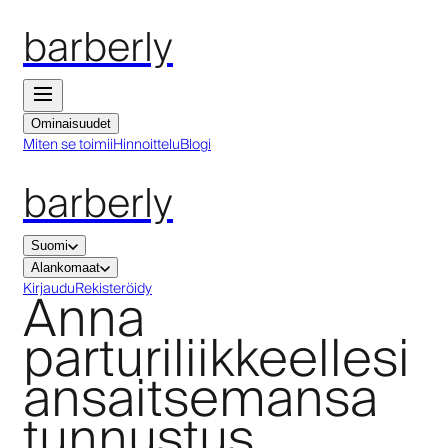
barberly
Ominaisuudet
Miten se toimii
Hinnoittelu
Blogi
barberly
Suomi
Alankomaat
Anna
Kirjaudu
Rekisteröidy
parturiliikkeellesi
ansaitsemansa
tunnustus