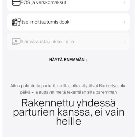
POS ja verkkomaksut
›
Itseilmoittautumiskioski
›
Ajanvaraustaulukko TV:lle
›
NÄYTÄ ENEMMÄN ↓
Aitoa palautetta parturiliikkeiltä, jotka käyttävät Barberlyä joka
päivä – ja auttavat meitä tekemään siitä paremman
Rakennettu yhdessä
parturien kanssa, ei vain
heille