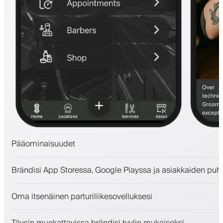
Pääominaisuudet
Ajanvaraukset ja jonotuslista
Brändisi App Storessa, Google Playssa ja asiakkaiden puh
Maksut, vakuusmaksu
Myy kauneudenhoitotuotteita
Oma itsenäinen parturiliikesovelluksesi
Sitouta asiakkaita kanta-asiakasohjelmalla
Push-, SMS- ja sähköposti-ilmoitukset
Täysin muokattavissa brändisi tyylin mukaiseksi