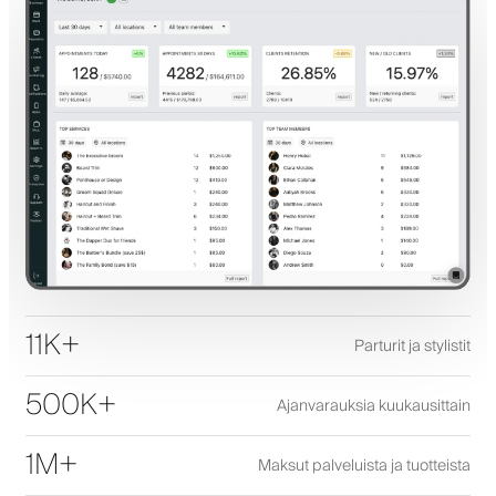
11K+
Parturit ja stylistit
500K+
Ajanvarauksia kuukausittain
1M+
Maksut palveluista ja tuotteista