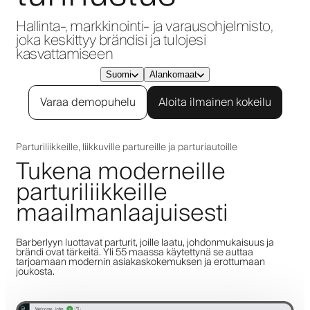
Hallinta-, markkinointi- ja varausohjelmisto,
joka keskittyy brändisi ja tulojesi
kasvattamiseen
Suomi
Alankomaat
Varaa demopuhelu
Aloita ilmainen kokeilu
Parturiliikkeille, liikkuville partureille ja parturiautoille
Tukena moderneille
parturiliikkeille
maailmanlaajuisesti
Barberlyyn luottavat parturit, joille laatu, johdonmukaisuus ja
brändi ovat tärkeitä. Yli 55 maassa käytettynä se auttaa
tarjoamaan modernin asiakaskokemuksen ja erottumaan
joukosta.