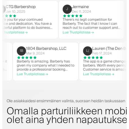
Barbershop
Jermaine
Cu
J
C
0, 2025
Dec 11, 2024
Mar
for your continued
There's no legit competition for
For US-b
d dedication. You have a
Barberly. The fact that I know I can
nothing e
latform to do business
reach out to customer support and
you your
pirit. Thank you from
actually get help is a major reason I
within th
lotissa →
Lue Trustpilotissa →
Lue Trust
rshop.
stay. Barberly provides a ton of
barbersh
value for less than most booking
successfu
platforms.
The time
on the b
1804 Barbershop, LLC
Lauren (The
1B
L(
highly 
Mar 9, 2024
Feb 17, 2024
anger when it
Barberly is amazing. Barberly has
The app is a game 
r own
given my company what I needed to
barbers. Worth ever
ve been able
provide a professional booking
Customer service i
over
experience for my clients. Their
helps with everythi
Lue Trustpilotissa →
Lue Trustpilotissa →
king, and have
team has been exceptional,
they need. Definit
my wait-list.
responsive, and helpful.
randed app. I
 things!
Ole asiakkaidesi ensimmäinen valinta, suoraan heidän taskussaan
Omalla parturiliikkeen mobii
olet aina yhden napautuks