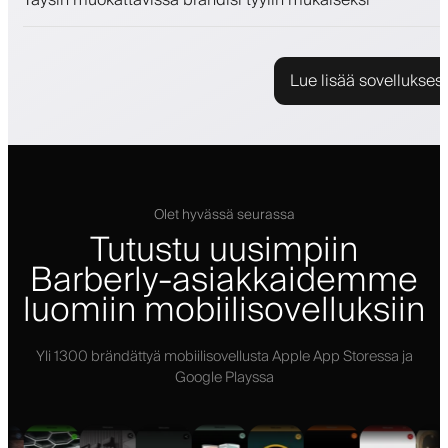
Lue lisää sovellukses
Olet hyvässä seurassa
Tutustu uusimpiin
Barberly-asiakkaidemme
luomiin mobiilisovelluksiin
Yli 1300 brändättyä mobiilisovellusta Apple App Storessa ja
Google Playssa