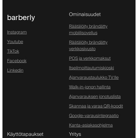
Ominaisuudet
barberly
Räätälöity brändätty
Instagram
mobiilisovellus
Youtube
Räätälöity brändätty
verkkosivusto
TikTok
POS ja verkkomaksut
Facebook
Itseilmoittautumiskioski
Linkedin
Ajanvaraustaulukko TV:lle
Walk-in-jonon hallinta
Ajanvarauksen jonotuslista
Skannaa ja varaa QR-koodit
Google-varausintegraatio
Kanta-asiakasohjelma
Käyttötapaukset
Yritys