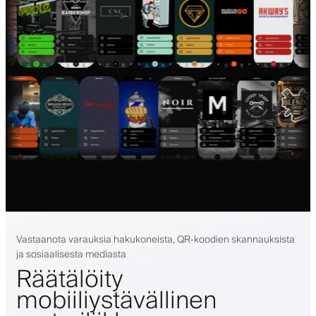
Vastaanota varauksia hakukoneista, QR-koodien skannauksista
ja sosiaalisesta mediasta
Räätälöity
mobiiliystävällinen