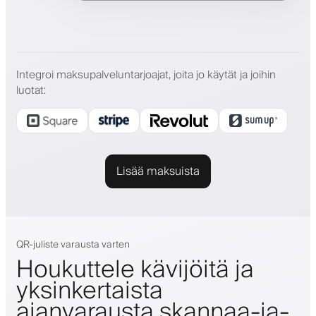
Integroi maksupalveluntarjoajat, joita jo käytät ja joihin
luotat
:
Lisää maksuista
QR-juliste varausta varten
Houkuttele kävijöitä ja
yksinkertaista
ajanvarausta skannaa-ja-