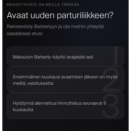
MENESTYKSESI ON MEILLE TÄRKEÄÄ
Avaat uuden parturiliikkeen?
Rekisteröidy Barberlyyn ja ota meihin yhteyttä
saadaksesi etusi:
1
Maksuton Barberly-käyttö avajaisiisi asti
2
Ensimmäinen kuukausi avaamisen jälkeen on myös
meiltä, veloituksetta
3
Hyödynnä alennettua hinnoittelua seuraavat 6
kuukautta