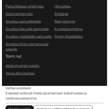
Parturiliikkeen ohjelmisto
Hinnoittelu
Salongiohjelmisto
Sijoittajat
Sovellus parturiliikkeille
Rekrytoimme
Sovellus liikkuville partureille
Kumppaniohjelma
Sovellus yksittäisille partureille
Ryhdy lähettilääksi
Sovellus ilman ajanvarausta
tuleville
Toimi nyt.
Aloita ilmainen kokeilu
Varaa demopuhelu
Valitse evästeesi
Evästeet auttavat meitä parantamaan kokemustasi ja
verkkosivustoamme