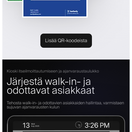
Lisää QR-koodeista
Kioski itseilmoittautumiseen ja ajanvaraustaulukko
Järjestä walk-in- ja
odottavat asiakkaat
Tehosta walk-in- ja odottavien asiakkaiden hallintaa, varmistaen
sujuvan ajanvarausten kulun