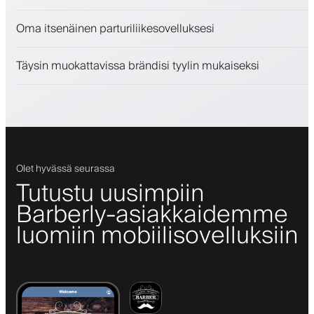
Myy kauneudenhoitotuotteita
Oma itsenäinen parturiliikesovelluksesi
Sitouta asiakkaita kanta-asiakasohjelmalla
Push-, SMS- ja sähköposti-ilmoitukset
Täysin muokattavissa brändisi tyylin mukaiseksi
Olet hyvässä seurassa
Tutustu uusimpiin
Barberly-asiakkaidemme
luomiin mobiilisovelluksiin