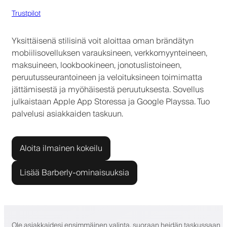
Trustpilot
Yksittäisenä stilisinä voit aloittaa oman brändätyn
mobiilisovelluksen varauksineen, verkkomyynteineen,
maksuineen, lookbookineen, jonotuslistoineen,
peruutusseurantoineen ja veloituksineen toimimatta
jättämisestä ja myöhäisestä peruutuksesta. Sovellus
julkaistaan Apple App Storessa ja Google Playssa. Tuo
palvelusi asiakkaiden taskuun.
Aloita ilmainen kokeilu
Lisää Barberly-ominaisuuksia
Ole asiakkaidesi ensimmäinen valinta, suoraan heidän taskussaan