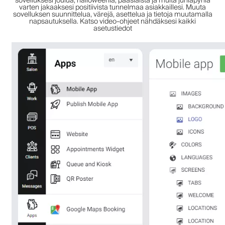
sovelluksesi joulua, halloweenia, pääsiäistä ja muita juhlapyhiä
varten jakaaksesi positiivista tunnelmaa asiakkaillesi. Muuta
sovelluksen suunnittelua, värejä, asettelua ja tietoja muutamalla
napsautuksella. Katso video-ohjeet nähdäksesi kaikki
asetustiedot