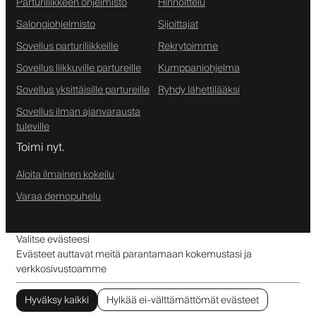
Parturiliikkeen ohjelmisto
Hinnoittelu
Salongiohjelmisto
Sijoittajat
Sovellus parturiliikkeille
Rekrytoimme
Sovellus liikkuville partureille
Kumppaniohjelma
Sovellus yksittäisille partureille
Ryhdy lähettilääksi
Sovellus ilman ajanvarausta
tuleville
Toimi nyt.
Aloita ilmainen kokeilu
Varaa demopuhelu
Valitse evästeesi
Evästeet auttavat meitä parantamaan kokemustasi ja
verkkosivustoamme
Hyväksy kaikki
Hylkää ei-välttämättömät evästeet