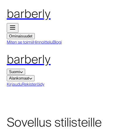
barberly
Ominaisuudet
Miten se toimii
Hinnoittelu
Blogi
barberly
Suomi
Alankomaat
Kirjaudu
Rekisteröidy
Sovellus stilisteille