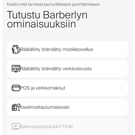
Kaikki mitä tarvitset parturiliikkeesi pyörittämiseen
Tutustu Barberlyn
ominaisuuksiin
Räätälöity brändätty mobiilisovellus
›
Räätälöity brändätty verkkosivusto
›
POS ja verkkomaksut
›
Itseilmoittautumiskioski
›
Ajanvaraustaulukko TV:lle
›