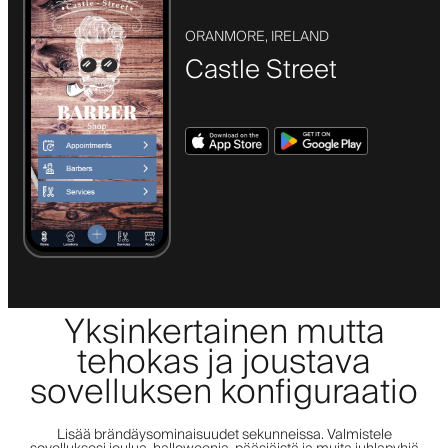
ORANMORE, IRELAND
Castle Street
Yksinkertainen mutta
tehokas ja joustava
sovelluksen konfiguraatio
Lisää brändäysominaisuudet sekunneissa. Valmistele