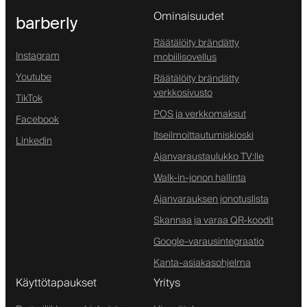
Ominaisuudet
barberly
Räätälöity brändätty
Instagram
mobiilisovellus
Youtube
Räätälöity brändätty
verkkosivusto
TikTok
POS ja verkkomaksut
Facebook
Itseilmoittautumiskioski
Linkedin
Ajanvaraustaulukko TV:lle
Walk-in-jonon hallinta
Ajanvarauksen jonotuslista
Skannaa ja varaa QR-koodit
Google-varausintegraatio
Kanta-asiakasohjelma
Käyttötapaukset
Yritys