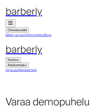
barberly
Ominaisuudet
Miten se toimii
Hinnoittelu
Blogi
barberly
Suomi
Alankomaat
Kirjaudu
Rekisteröidy
Varaa demopuhelu