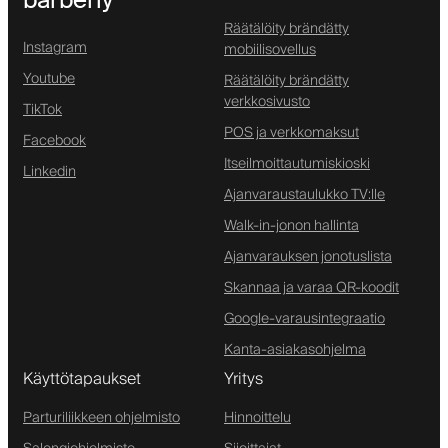
Räätälöity brändätty
Instagram
mobiilisovellus
Youtube
Räätälöity brändätty
verkkosivusto
TikTok
POS ja verkkomaksut
Facebook
Itseilmoittautumiskioski
Linkedin
Ajanvaraustaulukko TV:lle
Walk-in-jonon hallinta
Ajanvarauksen jonotuslista
Skannaa ja varaa QR-koodit
Google-varausintegraatio
Kanta-asiakasohjelma
Käyttötapaukset
Yritys
Parturiliikkeen ohjelmisto
Hinnoittelu