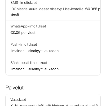
SMS-ilmoitukset
100
viestiä kuukaudessa sisältyy
.
Lisäviesteille
:
€0.085
per
viesti
WhatsApp-ilmoitukset
€0.05
per viesti
Push-ilmoitukset
Ilmainen – sisältyy tilaukseen
Sähköposti-ilmoitukset
Ilmainen – sisältyy tilaukseen
Palvelut
Varaukset
Kaikki varaukset sisältyvät hintaan. Varauksista ei peritä