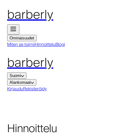
barberly
Ominaisuudet
Miten se toimii
Hinnoittelu
Blogi
barberly
Suomi
Alankomaat
Kirjaudu
Rekisteröidy
Hinnoittelu