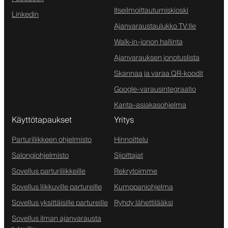
Itseilmoittautumiskioski
Linkedin
Ajanvaraustaulukko TV:lle
Walk-in-jonon hallinta
Ajanvarauksen jonotuslista
Skannaa ja varaa QR-koodit
Google-varausintegraatio
Kanta-asiakasohjelma
Käyttötapaukset
Yritys
Parturiliikkeen ohjelmisto
Hinnoittelu
Salongiohjelmisto
Sijoittajat
Sovellus parturiliikkeille
Rekrytoimme
Sovellus liikkuville partureille
Kumppaniohjelma
Sovellus yksittäisille partureille
Ryhdy lähettilääksi
Sovellus ilman ajanvarausta