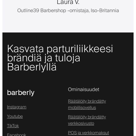
Laura V.
Outline39 Barbershop -omistaja, Iso-Britannia
Kasvata parturiliikkeesi
brändiä ja tuloja
Barberlyllä
Ominaisuudet
barberly
Räätälöity brändätty
Instagram
mobiilisovellus
Youtube
Räätälöity brändätty
verkkosivusto
TikTok
POS ja verkkomaksut
Facebook