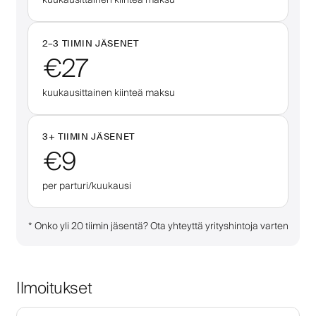
2–
3
TIIMIN JÄSENET
€27
kuukausittainen kiinteä maksu
3
+
TIIMIN JÄSENET
€9
per parturi/kuukausi
*
Onko yli 20 tiimin jäsentä? Ota yhteyttä yrityshintoja varten
Ilmoitukset