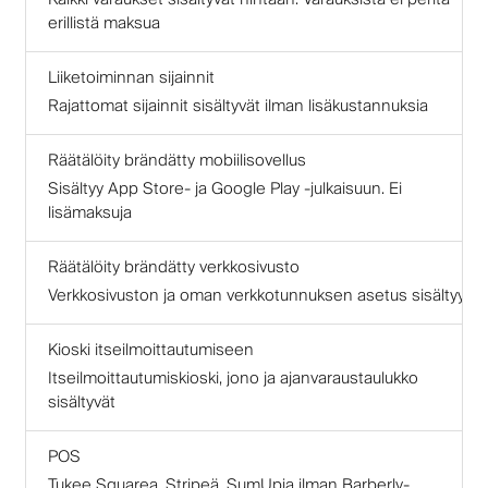
erillistä maksua
Liiketoiminnan sijainnit
Rajattomat sijainnit sisältyvät ilman lisäkustannuksia
Räätälöity brändätty mobiilisovellus
Sisältyy App Store- ja Google Play -julkaisuun. Ei
lisämaksuja
Räätälöity brändätty verkkosivusto
Verkkosivuston ja oman verkkotunnuksen asetus sisältyy
Kioski itseilmoittautumiseen
Itseilmoittautumiskioski, jono ja ajanvaraustaulukko
sisältyvät
POS
Tukee Squarea, Stripeä, SumUpia ilman Barberly-