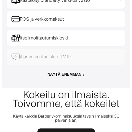
Räätälöity brändätty verkkosivusto
›
POS ja verkkomaksut
›
Itseilmoittautumiskioski
›
Ajanvaraustaulukko TV:lle
›
NÄYTÄ ENEMMÄN ↓
Kokeilu on ilmaista.
Toivomme, että kokeilet
Käytä kaikkia Barberly-ominaisuuksia täysin ilmaiseksi 30
päivän ajan.