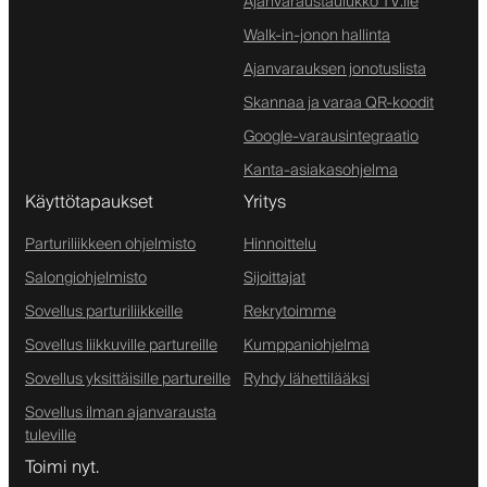
Ajanvaraustaulukko TV:lle
Walk-in-jonon hallinta
Ajanvarauksen jonotuslista
Skannaa ja varaa QR-koodit
Google-varausintegraatio
Kanta-asiakasohjelma
Käyttötapaukset
Yritys
Parturiliikkeen ohjelmisto
Hinnoittelu
Salongiohjelmisto
Sijoittajat
Sovellus parturiliikkeille
Rekrytoimme
Sovellus liikkuville partureille
Kumppaniohjelma
Sovellus yksittäisille partureille
Ryhdy lähettilääksi
Sovellus ilman ajanvarausta
tuleville
Toimi nyt.