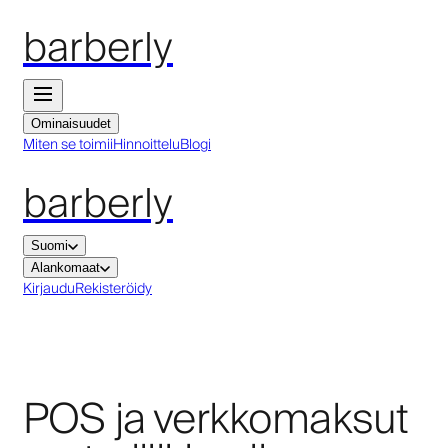
barberly
Ominaisuudet
Miten se toimii
Hinnoittelu
Blogi
barberly
Suomi
Alankomaat
Kirjaudu
Rekisteröidy
POS ja verkkomaksut