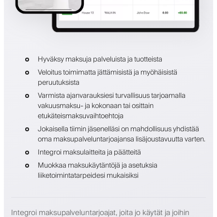
Hyväksy maksuja palveluista ja tuotteista
Veloitus toimimatta jättämisistä ja myöhäisistä
peruutuksista
Varmista ajanvarauksiesi turvallisuus tarjoamalla
vakuusmaksu- ja kokonaan tai osittain
etukäteismaksuvaihtoehtoja
Jokaisella tiimin jäsenelläsi on mahdollisuus yhdistää
oma maksupalveluntarjoajansa lisäjoustavuutta varten.
Integroi maksulaitteita ja päätteitä
Muokkaa maksukäytäntöjä ja asetuksia
liiketoimintatarpeidesi mukaisiksi
Integroi maksupalveluntarjoajat, joita jo käytät ja joihin