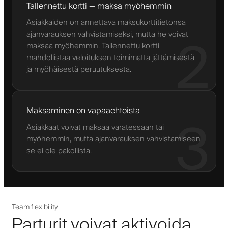
Tallennettu kortti — maksa myöhemmin
Asiakkaiden on annettava maksukorttitietonsa
ajanvarauksen vahvistamiseksi, mutta he voivat
2
maksaa myöhemmin. Tallennettu kortti
mahdollistaa veloituksen toimimatta jättämisestä
ja myöhäisestä peruutuksesta.
Maksaminen on vapaaehtoista
3
Asiakkaat voivat maksaa varatessaan tai
myöhemmin, mutta ajanvarauksen vahvistamiseen
se ei ole pakollista.
Team flexibility
Parturit voivat aktivoida