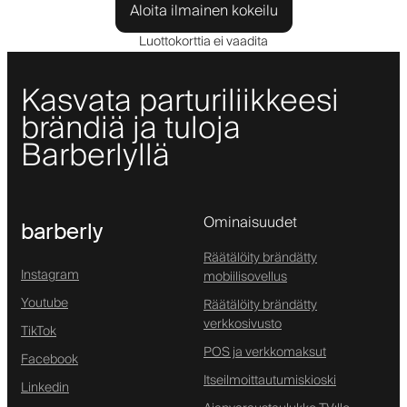
Aloita ilmainen kokeilu
Luottokorttia ei vaadita
Kasvata parturiliikkeesi
brändiä ja tuloja
Barberlyllä
Ominaisuudet
barberly
Räätälöity brändätty
Instagram
mobiilisovellus
Youtube
Räätälöity brändätty
verkkosivusto
TikTok
POS ja verkkomaksut
Facebook
Itseilmoittautumiskioski
Linkedin