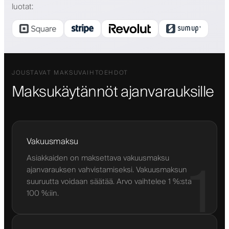
luotat
:
JOUSTAVAT MAKSUVAIHTOEHDOT
Maksukäytännöt ajanvarauksille
Vakuusmaksu
Asiakkaiden on maksettava vakuusmaksu
1
ajanvarauksen vahvistamiseksi. Vakuusmaksun
suuruutta voidaan säätää. Arvo vaihtelee 1 %:sta
100 %:iin.