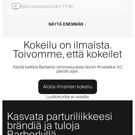
Ajanvaraustaulukko TV:lle
›
NÄYTÄ ENEMMÄN ↓
Kokeilu on ilmaista.
Toivomme, että kokeilet
Käytä kaikkia Barberly-ominaisuuksia täysin ilmaiseksi 30
päivän ajan.
Aloita ilmainen kokeilu
Luottokorttia ei vaadita
Kasvata parturiliikkeesi
brändiä ja tuloja
Barberlyllä