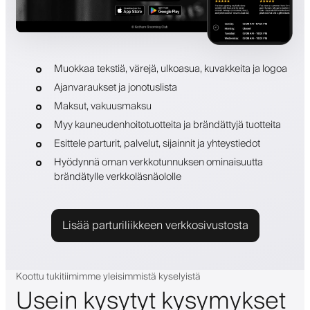
Muokkaa tekstiä, värejä, ulkoasua, kuvakkeita ja logoa
Ajanvaraukset ja jonotuslista
Maksut, vakuusmaksu
Myy kauneudenhoitotuotteita ja brändättyjä tuotteita
Esittele parturit, palvelut, sijainnit ja yhteystiedot
Hyödynnä oman verkkotunnuksen ominaisuutta
brändätylle verkkoläsnäololle
Lisää parturiliikkeen verkkosivustosta
Koottu tukitiimimme yleisimmistä kyselyistä
Usein kysytyt kysymykset