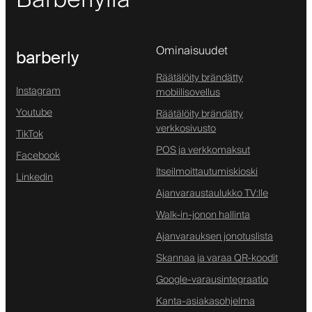
Ominaisuudet
barberly
Räätälöity brändätty
Instagram
mobiilisovellus
Youtube
Räätälöity brändätty
verkkosivusto
TikTok
POS ja verkkomaksut
Facebook
Itseilmoittautumiskioski
Linkedin
Ajanvaraustaulukko TV:lle
Walk-in-jonon hallinta
Ajanvarauksen jonotuslista
Skannaa ja varaa QR-koodit
Google-varausintegraatio
Kanta-asiakasohjelma