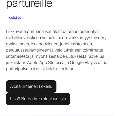
partureille
Trustpilot
Liikkuvana parturina voit aloittaa oman brändätyn
mobiilisovelluksen varauksineen, verkkomyynteineen,
maksuineen, lookbookineen, jonotuslistoineen,
peruutusseurantoineen ja veloituksineen toimimatta
jättämisestä ja myöhäisestä peruutuksesta. Sovellus
julkaistaan Apple App Storessa ja Google Playssa. Tuo
parturipalvelusi asiakkaiden taskuun.
Aloita ilmainen kokeilu
Lisää Barberly-ominaisuuksia