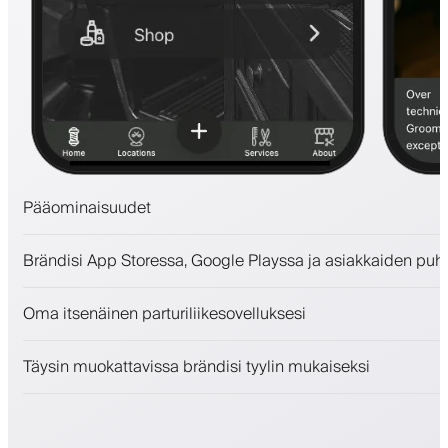
Pääominaisuudet
Ajanvaraukset ja jonotuslista
Brändisi App Storessa, Google Playssa ja asiakkaiden puh
Maksut, vakuusmaksu
Myy kauneudenhoitotuotteita
Oma itsenäinen parturiliikesovelluksesi
Sitouta asiakkaita kanta-asiakasohjelmalla
Push-, SMS- ja sähköposti-ilmoitukset
Täysin muokattavissa brändisi tyylin mukaiseksi