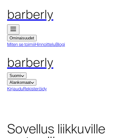
barberly
Ominaisuudet
Miten se toimii
Hinnoittelu
Blogi
barberly
Suomi
Alankomaat
Kirjaudu
Rekisteröidy
Sovellus liikkuville