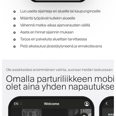
Luo useita sijainteja eri alueille tai kaupunginosille
Määritä työpäivät kullekin alueelle
Vähennä matka-aikaa ajanvarausten välillä
Aseta eri hinnat sijainnin mukaan
Tarjoa eri palveluita alueittain tarvittaessa
Pidä aikataulusi järjestäytyneenä ja ennakoitavana
Ole asiakkaidesi ensimmäinen valinta, suoraan heidän taskussaan
Omalla parturiliikkeen mobii
olet aina yhden napautuks