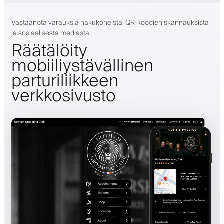
Vastaanota varauksia hakukoneista, QR-koodien skannauksista
ja sosiaalisesta mediasta
Räätälöity
mobiiliystävällinen
parturiliikkeen
verkkosivusto