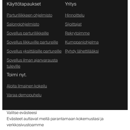
Käyttötapaukset
Yritys
Parturiliikkeen ohjelmisto
Hinnoittelu
Salongiohjelmisto
Sijoittajat
Sovellus parturiliikkeille
Rekrytoimme
Sovellus liikkuville partureille
Kumppaniohjelma
Sovellus yksittäisille partureille
Ryhdy lähettilääksi
Sovellus ilman ajanvarausta
tuleville
Toimi nyt.
Aloita ilmainen kokeilu
Varaa demopuhelu
Valitse evästeesi
Evästeet auttavat meitä parantamaan kokemustasi ja
verkkosivustoamme