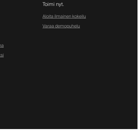
Toimi nyt.
Aloita ilmainen kokeilu
Varaa demopuhelu
ma
si