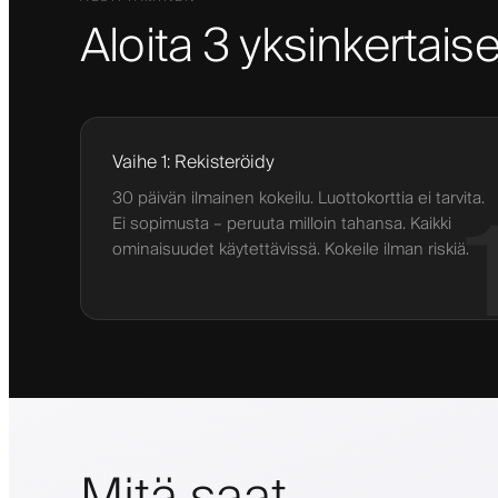
Aloita 3 yksinkertaise
Vaihe 1: Rekisteröidy
30 päivän ilmainen kokeilu. Luottokorttia ei tarvita.
Ei sopimusta – peruuta milloin tahansa. Kaikki
ominaisuudet käytettävissä. Kokeile ilman riskiä.
Mitä saat