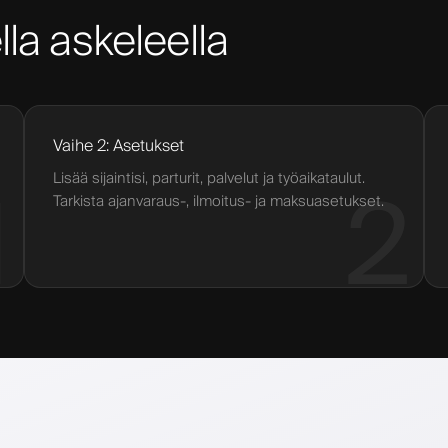
lla askeleella
Vaihe 2: Asetukset
Lisää sijaintisi, parturit, palvelut ja työaikataulut.
1
2
Tarkista ajanvaraus-, ilmoitus- ja maksuasetukset.