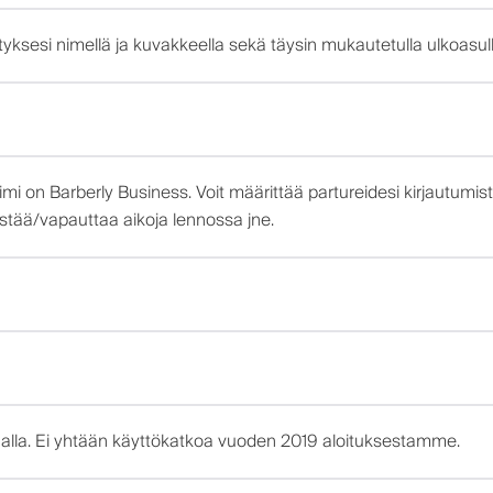
ksesi nimellä ja kuvakkeella sekä täysin mukautetulla ulkoasulla.
n nimi on Barberly Business. Voit määrittää partureidesi kirjautu
estää/vapauttaa aikoja lennossa jne.
alla. Ei yhtään käyttökatkoa vuoden 2019 aloituksestamme.