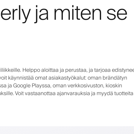
rly ja miten se
liikkeille. Helppo aloittaa ja perustaa, ja tarjoaa edistyne
voit käynnistää omat asiakastyökalut: oman brändätyn
ssa ja Google Playssa, oman verkkosivuston, kioskin
uksille. Voit vastaanottaa ajanvarauksia ja myydä tuotteita