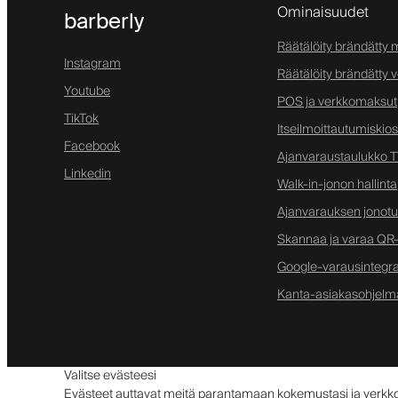
Ominaisuudet
barberly
Räätälöity brändätty m
Instagram
Räätälöity brändätty 
Youtube
POS ja verkkomaksut
TikTok
Itseilmoittautumiskios
Facebook
Ajanvaraustaulukko TV
Linkedin
Walk-in-jonon hallinta
Ajanvarauksen jonotus
Skannaa ja varaa QR-
Google-varausintegra
Kanta-asiakasohjelm
Valitse evästeesi
Evästeet auttavat meitä parantamaan kokemustasi ja ver