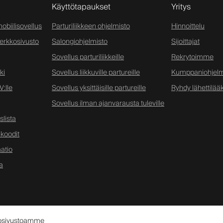
Käyttötapaukset
Yritys
obiilisovellus
Parturiliikkeen ohjelmisto
Hinnoittelu
verkkosivusto
Salongiohjelmisto
Sijoittajat
Sovellus parturiliikkeille
Rekrytoimme
ki
Sovellus liikkuville partureille
Kumppaniohjel
:lle
Sovellus yksittäisille partureille
Ryhdy lähettilääk
Sovellus ilman ajanvarausta tuleville
lista
koodit
atio
a
kkosivustoamme