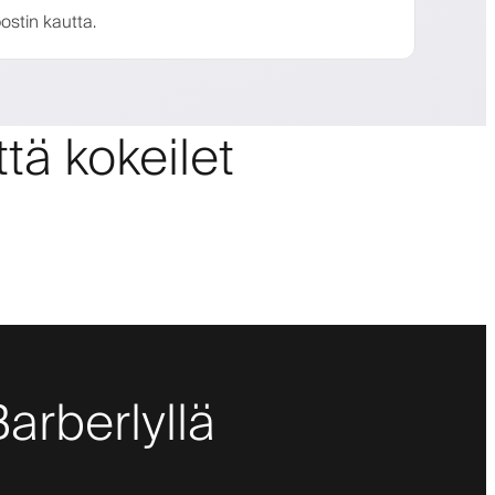
ostin kautta.
tä kokeilet
Barberlyllä