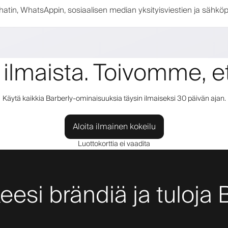
tin, WhatsAppin, sosiaalisen median yksityisviestien ja sähköp
 ilmaista. Toivomme, et
Käytä kaikkia Barberly-ominaisuuksia täysin ilmaiseksi 30 päivän ajan.
Aloita ilmainen kokeilu
Luottokorttia ei vaadita
keesi brändiä ja tuloja 