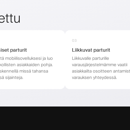
ettu
03
iset parturit
Liikkuvat parturit
ä mobiilisovelluksesi ja luo
Liikkuvalle parturille
ollisten asiakkaiden pohja.
varausjärjestelmämme vaatii
öskennellä missä tahansa
asiakkailta osoitteen antamis
ä sijainteja.
varauksen yhteydessä.