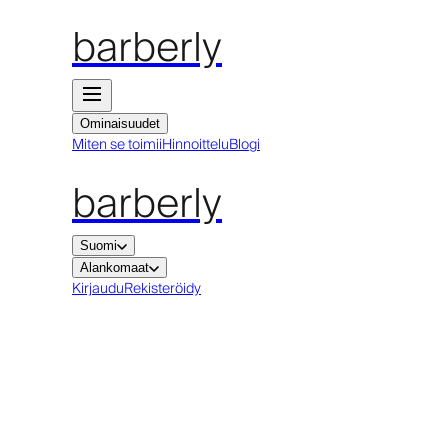
barberly
Ominaisuudet
Miten se toimii
Hinnoittelu
Blogi
barberly
Suomi
Alankomaat
Kirjaudu
Rekisteröidy