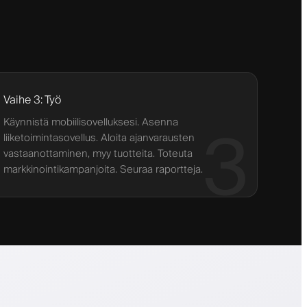
Vaihe 3: Työ
Käynnistä mobiilisovelluksesi. Asenna
3
liiketoimintasovellus. Aloita ajanvarausten
vastaanottaminen, myy tuotteita. Toteuta
markkinointikampanjoita. Seuraa raportteja.