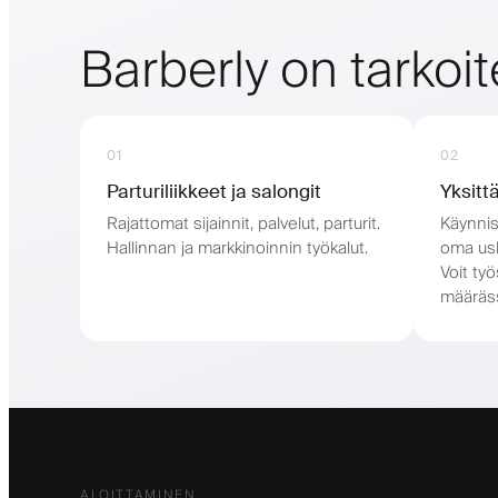
Barberly on tarkoit
01
02
Parturiliikkeet ja salongit
Yksittä
Rajattomat sijainnit, palvelut, parturit.
Käynnist
Hallinnan ja markkinoinnin työkalut.
oma usk
Voit ty
määräss
ALOITTAMINEN