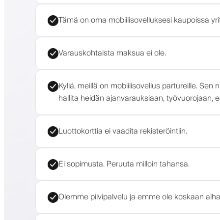
Tämä on oma mobiilisovelluksesi kaupoissa yrity
Varauskohtaista maksua ei ole.
Kyllä, meillä on mobiilisovellus partureille. Se
hallita heidän ajanvarauksiaan, työvuorojaan, 
Luottokorttia ei vaadita rekisteröintiin.
Ei sopimusta. Peruuta milloin tahansa.
Olemme pilvipalvelu ja emme ole koskaan alha