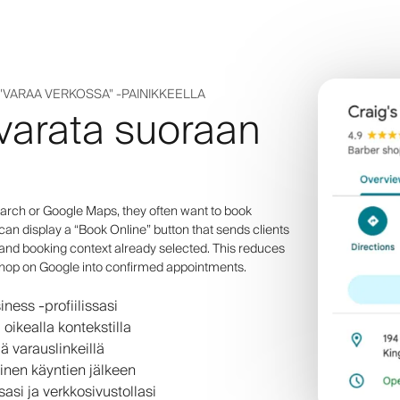
"VARAA VERKOSSA" -PAINIKKEELLA
varata suoraan
ch or Google Maps, they often want to book
 can display a “Book Online” button that sends clients
 and booking context already selected. This reduces
shop on Google into confirmed appointments.
ness -profiilissasi
oikealla kontekstilla
lä varauslinkeillä
nen käyntien jälkeen
asi ja verkkosivustollasi