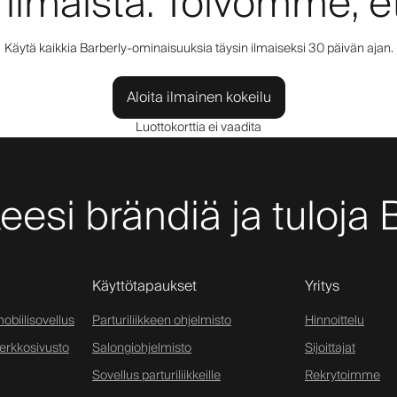
 ilmaista. Toivomme, et
Käytä kaikkia Barberly-ominaisuuksia täysin ilmaiseksi 30 päivän ajan.
Aloita ilmainen kokeilu
Luottokorttia ei vaadita
keesi brändiä ja tuloja 
Käyttötapaukset
Yritys
obiilisovellus
Parturiliikkeen ohjelmisto
Hinnoittelu
verkkosivusto
Salongiohjelmisto
Sijoittajat
Sovellus parturiliikkeille
Rekrytoimme