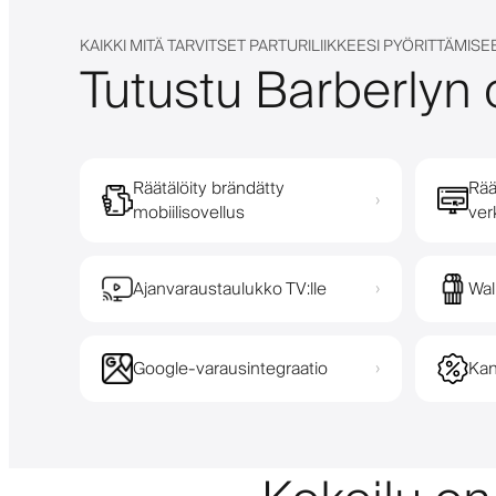
KAIKKI MITÄ TARVITSET PARTURILIIKKEESI PYÖRITTÄMISE
Tutustu Barberlyn 
Räätälöity brändätty
Rää
›
mobiilisovellus
ver
Ajanvaraustaulukko TV:lle
Wal
›
Google-varausintegraatio
Kan
›