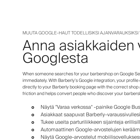
MUUTA GOOGLE-HAUT TODELLISIKSI AJANVARAUKSIKSI 
Anna asiakkaiden 
Googlesta
When someone searches for your barbershop on Google Sear
immediately. With Barberly’s Google integration, your profile
directly to your Barberly booking page with the correct shop
friction and helps convert people who discover your barber
Näytä "Varaa verkossa" -painike Google Busi
Asiakkaat saapuvat Barberly-varaussivullesi 
Tukee useita parturiliikkeen sijainteja erillisil
Automaattinen Google-arvostelujen keräämi
Näytä Google-arvostelut mobiilisovelluksess