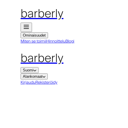
barberly
Ominaisuudet
Miten se toimii
Hinnoittelu
Blogi
barberly
Suomi
Alankomaat
Kirjaudu
Rekisteröidy