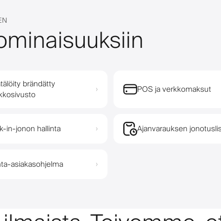
EN
ominaisuuksiin
tälöity brändätty
POS ja verkkomaksut
›
kkosivusto
k-in-jonon hallinta
Ajanvarauksen jonotusli
›
ta-asiakasohjelma
›