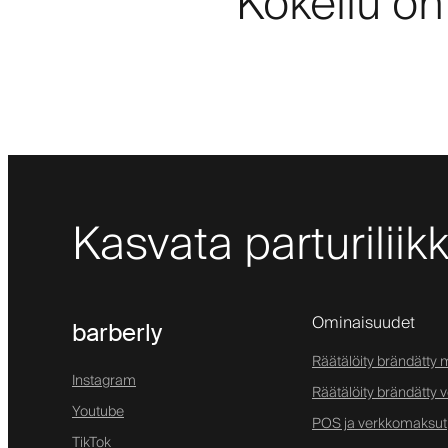
Kokeilu on
Kasvata parturiliik
Ominaisuudet
barberly
Räätälöity brändätty m
Instagram
Räätälöity brändätty 
Youtube
POS ja verkkomaksut
TikTok