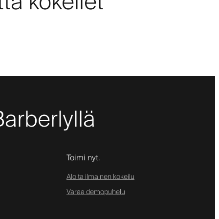
tä kokeilet
Barberlyllä
Toimi nyt.
Aloita ilmainen kokeilu
Varaa demopuhelu