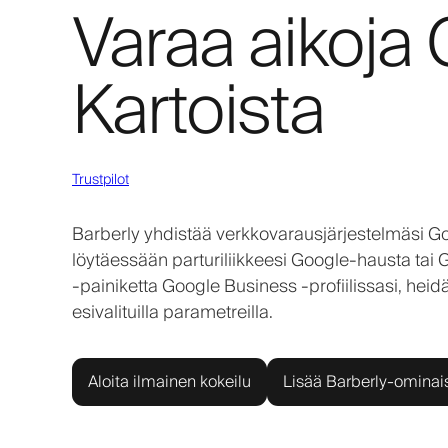
Varaa aikoja
Kartoista
Trustpilot
Barberly yhdistää verkkovarausjärjestelmäsi Goo
löytäessään parturiliikkeesi Google-hausta tai 
-painiketta Google Business -profiilissasi, heid
esivalituilla parametreilla.
Aloita ilmainen kokeilu
Lisää Barberly-ominai