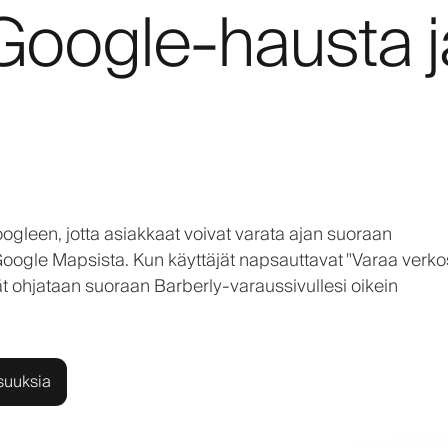
 Google-hausta j
gleen, jotta asiakkaat voivat varata ajan suoraan
Google Mapsista. Kun käyttäjät napsauttavat "Varaa verko
ät ohjataan suoraan Barberly-varaussivullesi oikein
suuksia