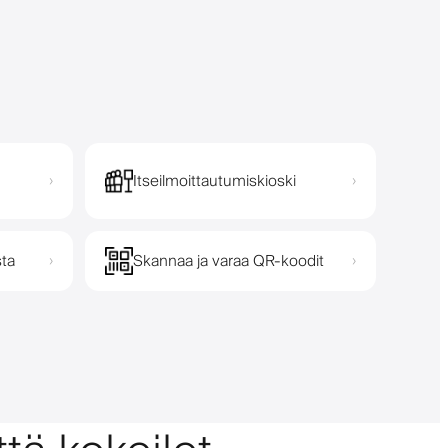
Itseilmoittautumiskioski
›
›
sta
Skannaa ja varaa QR-koodit
›
›