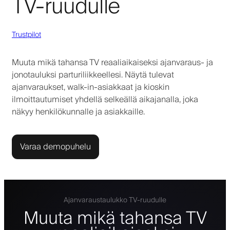
TV-ruudulle
Trustpilot
Muuta mikä tahansa TV reaaliaikaiseksi ajanvaraus- ja
jonotauluksi parturiliikkeellesi. Näytä tulevat
ajanvaraukset, walk-in-asiakkaat ja kioskin
ilmoittautumiset yhdellä selkeällä aikajanalla, joka
näkyy henkilökunnalle ja asiakkaille.
Varaa demopuhelu
Ajanvaraustaulukko TV-ruudulle
Muuta mikä tahansa TV