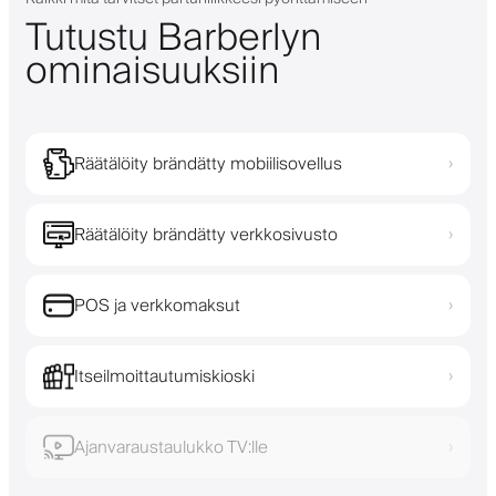
Tutustu Barberlyn
ominaisuuksiin
Räätälöity brändätty mobiilisovellus
›
Räätälöity brändätty verkkosivusto
›
POS ja verkkomaksut
›
Itseilmoittautumiskioski
›
Ajanvaraustaulukko TV:lle
›