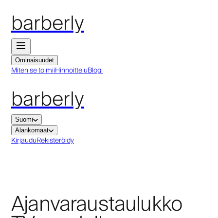
barberly
Ominaisuudet
Miten se toimii
Hinnoittelu
Blogi
barberly
Suomi
Alankomaat
Kirjaudu
Rekisteröidy
Ajanvaraustaulukko