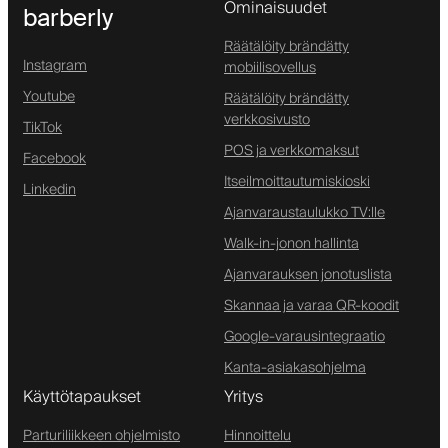
Ominaisuudet
barberly
Räätälöity brändätty
Instagram
mobiilisovellus
Youtube
Räätälöity brändätty
verkkosivusto
TikTok
POS ja verkkomaksut
Facebook
Itseilmoittautumiskioski
Linkedin
Ajanvaraustaulukko TV:lle
Walk-in-jonon hallinta
Ajanvarauksen jonotuslista
Skannaa ja varaa QR-koodit
Google-varausintegraatio
Kanta-asiakasohjelma
Käyttötapaukset
Yritys
Parturiliikkeen ohjelmisto
Hinnoittelu