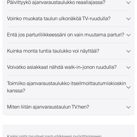
Päivittyykö ajanvaraustaulukko reaaliajassa?
Voinko muokata taulun ulkonäköä TV-ruudulla?
Entä jos parturiliikkeessäni on vain muutama parturi?
Kuinka monta tuntia taulukko voi näyttää?
Voivatko asiakkaat nähdä walk-in-jonon ruudulla?
Toimiiko ajanvaraustaulukko itseilmoittautumiskioskin
kanssa?
Miten liitän ajanvaraustaulun TV:hen?
Kaikki mitä tarvitset parturiliikkeesi pyörittämiseen