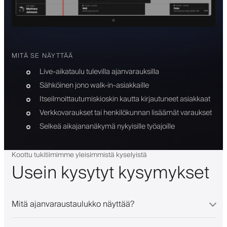
MITÄ SE NÄYTTÄÄ
Live-aikataulu tulevilla ajanvarauksilla
Sähköinen jono walk-in-asiakkaille
Itseilmoittautumiskioskin kautta kirjautuneet asiakkaat
Verkkovaraukset tai henkilökunnan lisäämät varaukset
Selkeä aikajananäkymä nykyisille työajoille
Koottu tukitiimimme yleisimmistä kyselyistä
Usein kysytyt kysymykset
Mitä ajanvaraustaulukko näyttää?