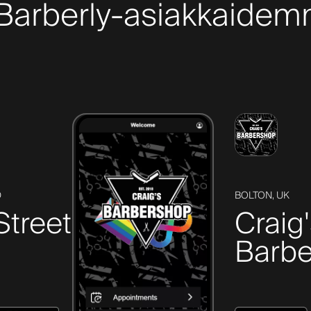
 Barberly-asiakkaidem
D
BOLTON, UK
Street
Craig
Barbe