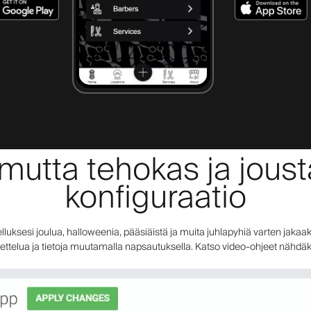
mutta tehokas ja jous
konfiguraatio
ksesi joulua, halloweenia, pääsiäistä ja muita juhlapyhiä varten jakaaks
settelua ja tietoja muutamalla napsautuksella. Katso video-ohjeet nähdäk