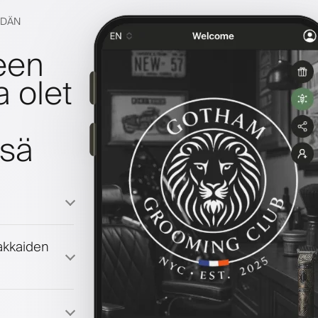
IDÄN
keen
a olet
sä
iakkaiden