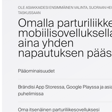
OLE ASIAKKAIDESI ENSIMMÄINEN VALINTA, SUORAAN HE
TASKUSSAAN
Omalla parturiliik
mobiilisovelluksell
aina yhden
napautuksen pääs
Pääominaisuudet
Ajanvaraukset ja jonotuslista
Brändisi App Storessa, Google Playssa ja as
Maksut, vakuusmaksu
puhelimissa
Myy kauneudenhoitotuotteita
Sitouta asiakkaita kanta-asiakasohjelmalla
Push-, SMS- ja sähköposti-ilmoitukset
Oma itsenäinen parturiliikesovelluksesi