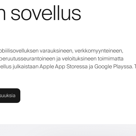
n sovellus
mobiilisovelluksen varauksineen, verkkomyynteineen,
peruutusseurantoineen ja veloituksineen toimimatta
ellus julkaistaan Apple App Storessa ja Google Playssa. 
suuksia