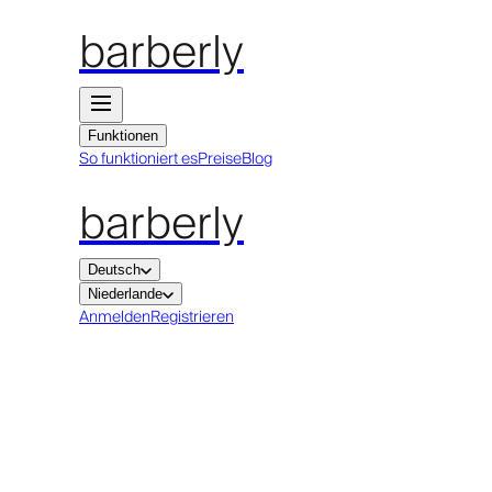
barberly
Funktionen
So funktioniert es
Preise
Blog
barberly
Deutsch
Niederlande
Anmelden
Registrieren