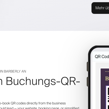
Mehr ü
IN BARBERLY AN
en Buchungs-QR-
o-book QR codes directly from the business
d lead — your website, booking page, or simplified