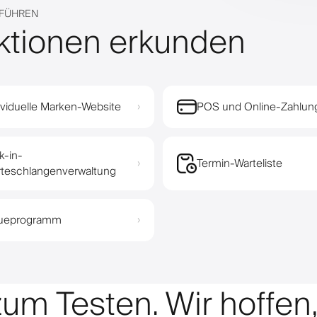
 FÜHREN
ktionen erkunden
ividuelle Marken-Website
POS und Online-Zahlun
›
k-in-
Termin-Warteliste
›
teschlangenverwaltung
eueprogramm
›
zum Testen. Wir hoffen