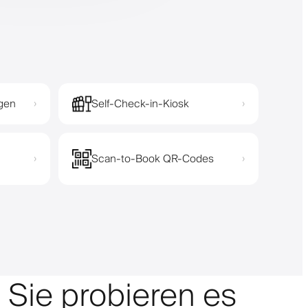
gen
Self-Check-in-Kiosk
›
›
Scan-to-Book QR-Codes
›
›
, Sie probieren es