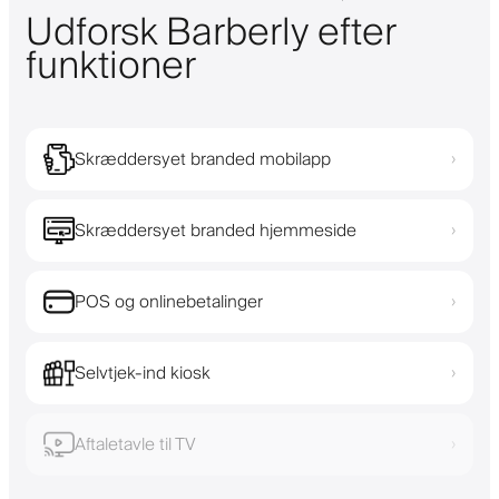
Udforsk Barberly efter
funktioner
Skræddersyet branded mobilapp
›
Skræddersyet branded hjemmeside
›
POS og onlinebetalinger
›
Selvtjek-ind kiosk
›
Aftaletavle til TV
›