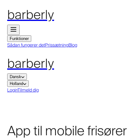
barberly
Funktioner
Sådan fungerer det
Prissætning
Blog
barberly
Dansk
Holland
Login
Tilmeld dig
App til mobile frisører