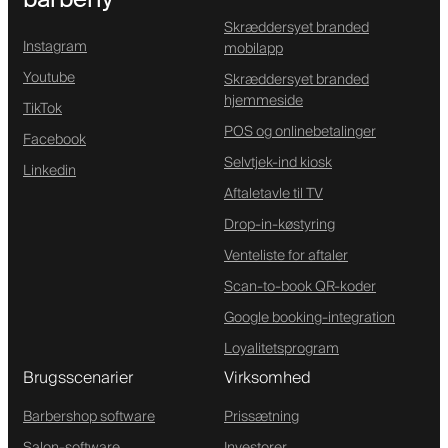
Skræddersyet branded
Instagram
mobilapp
Youtube
Skræddersyet branded
hjemmeside
TikTok
POS og onlinebetalinger
Facebook
Selvtjek-ind kiosk
Linkedin
Aftaletavle til TV
Drop-in-køstyring
Venteliste for aftaler
Scan-to-book QR-koder
Google booking-integration
Loyalitetsprogram
Brugsscenarier
Virksomhed
Barbershop software
Prissætning
Salon-software
Investorer