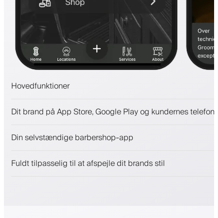
Hovedfunktioner
Aftaler og venteliste
Dit brand på App Store, Google Play og kundernes telefone
Betalinger, sikkerhedsdepositum
Sælg skønhedsprodukter
Din selvstændige barbershop-app
Engager kunder med et loyalitetsprogram
Push-, SMS- og e-mail-notifikationer
Fuldt tilpasselig til at afspejle dit brands stil