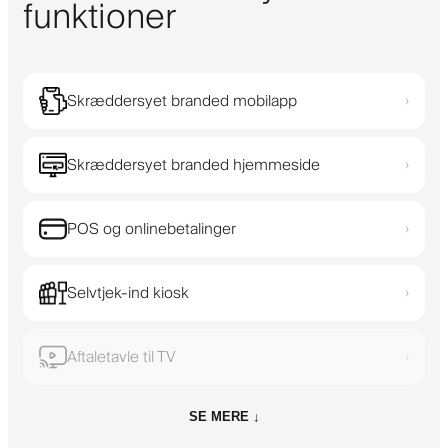
funktioner
Skræddersyet branded mobilapp
›
Skræddersyet branded hjemmeside
›
POS og onlinebetalinger
›
Selvtjek-ind kiosk
›
Aftaletavle til TV
›
SE MERE ↓