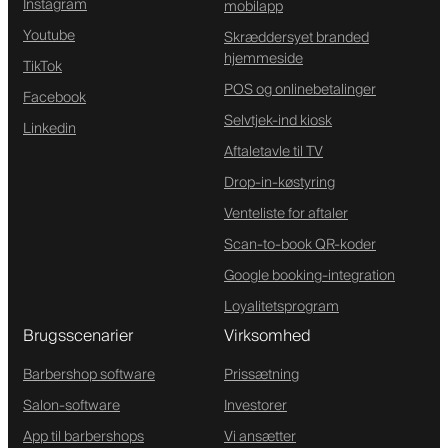
Instagram
mobilapp
Youtube
Skræddersyet branded
hjemmeside
TikTok
POS og onlinebetalinger
Facebook
Selvtjek-ind kiosk
Linkedin
Aftaletavle til TV
Drop-in-køstyring
Venteliste for aftaler
Scan-to-book QR-koder
Google booking-integration
Loyalitetsprogram
Brugsscenarier
Virksomhed
Barbershop software
Prissætning
Salon-software
Investorer
App til barbershops
Vi ansætter