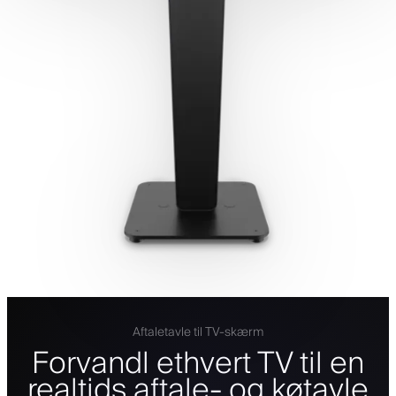
Aftaletavle til TV-skærm
Forvandl ethvert TV til en
realtids aftale- og køtavle