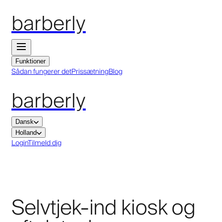
barberly
Funktioner
Sådan fungerer det
Prissætning
Blog
barberly
Dansk
Holland
Login
Tilmeld dig
Selvtjek-ind kiosk og