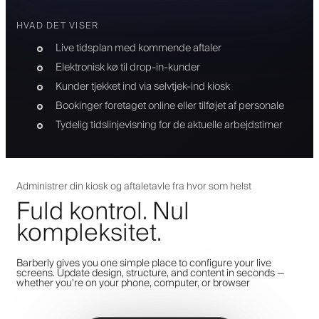
HVAD DET VISER
Live tidsplan med kommende aftaler
Elektronisk kø til drop-in-kunder
Kunder tjekket ind via selvtjek-ind kiosk
Bookinger foretaget online eller tilføjet af personale
Tydelig tidslinjevisning for de aktuelle arbejdstimer
Administrer din kiosk og aftaletavle fra hvor som helst
Fuld kontrol. Nul
kompleksitet.
Barberly gives you one simple place to configure your live
screens. Update design, structure, and content in seconds —
whether you're on your phone, computer, or browser