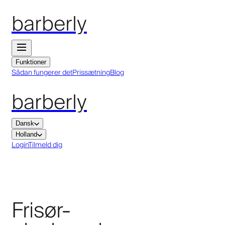
barberly
Funktioner
Sådan fungerer det
Prissætning
Blog
barberly
Dansk
Holland
Login
Tilmeld dig
Frisør-