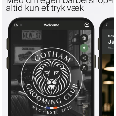
Med din egen barbershop-m
altid kun et tryk væk