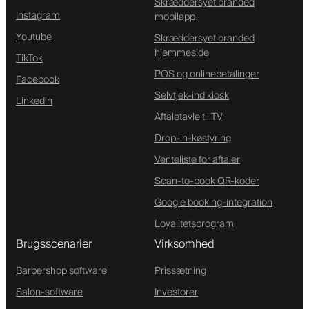
Skræddersyet branded
Instagram
mobilapp
Youtube
Skræddersyet branded
hjemmeside
TikTok
POS og onlinebetalinger
Facebook
Selvtjek-ind kiosk
Linkedin
Aftaletavle til TV
Drop-in-køstyring
Venteliste for aftaler
Scan-to-book QR-koder
Google booking-integration
Loyalitetsprogram
Brugsscenarier
Virksomhed
Barbershop software
Prissætning
Salon-software
Investorer