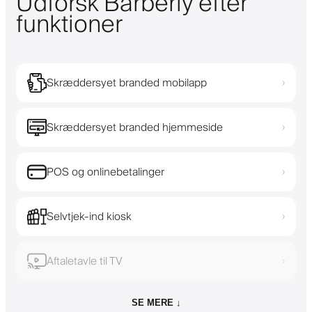
Udforsk Barberly efter
funktioner
Skræddersyet branded mobilapp
›
Skræddersyet branded hjemmeside
›
POS og onlinebetalinger
›
Selvtjek-ind kiosk
›
Aftaletavle til TV
›
SE MERE ↓