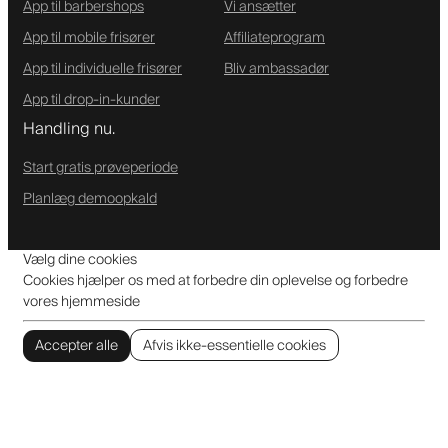
App til barbershops
Vi ansætter
App til mobile frisører
Affiliateprogram
App til individuelle frisører
Bliv ambassadør
App til drop-in-kunder
Handling nu.
Start gratis prøveperiode
Planlæg demoopkald
Vælg dine cookies
Cookies hjælper os med at forbedre din oplevelse og forbedre
vores hjemmeside
Accepter alle
Afvis ikke-essentielle cookies