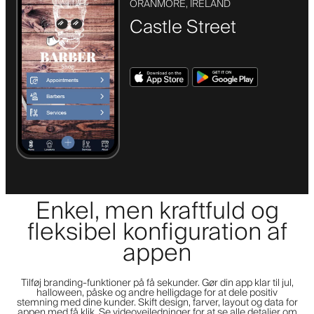
ORANMORE, IRELAND
Castle Street
Enkel, men kraftfuld og
fleksibel konfiguration af
appen
Tilføj branding-funktioner på få sekunder. Gør din app klar til jul,
halloween, påske og andre helligdage for at dele positiv
stemning med dine kunder. Skift design, farver, layout og data for
appen med få klik. Se videovejledninger for at se alle detaljer om