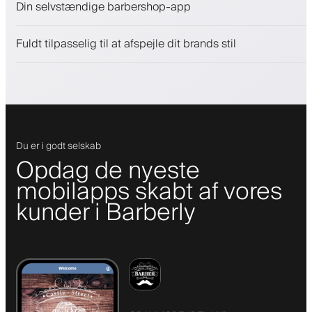
Din selvstændige barbershop-app
Engager kunder med et loyalitetsprogram
Push-, SMS- og e-mail-notifikationer
Fuldt tilpasselig til at afspejle dit brands stil
Du er i godt selskab
Opdag de nyeste
mobilapps skabt af vores
kunder i Barberly