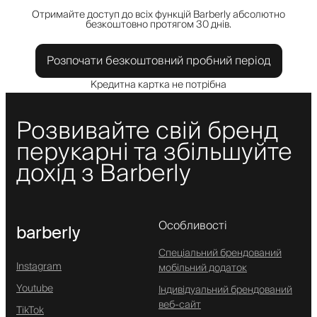
Отримайте доступ до всіх функцій Barberly абсолютно
безкоштовно протягом 30 днів.
Розпочати безкоштовний пробний період
Кредитна картка не потрібна
Розвивайте свій бренд
перукарні та збільшуйте
дохід з Barberly
Особливості
barberly
Спеціальний брендований
Instagram
мобільний додаток
Youtube
Індивідуальний брендований
веб-сайт
TikTok