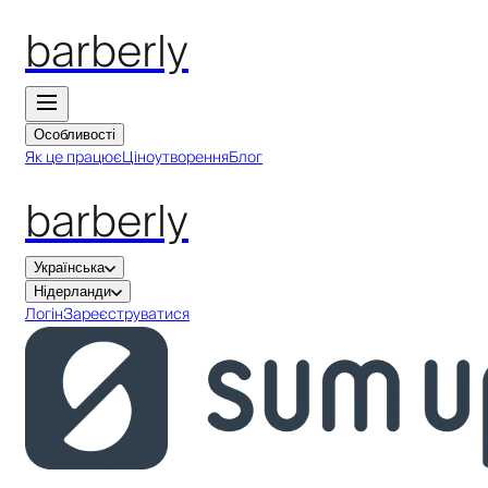
barberly
Особливості
Як це працює
Ціноутворення
Блог
barberly
Українська
Нідерланди
Логін
Зареєструватися