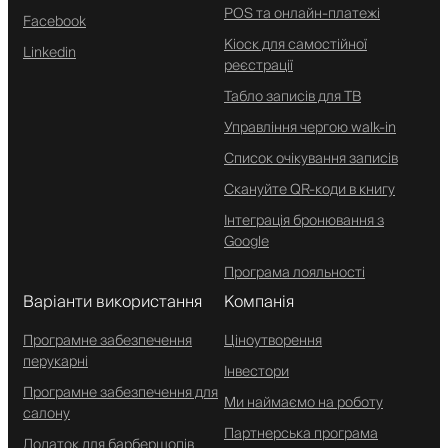
POS та онлайн-платежі
Facebook
Кіоск для самостійної
Linkedin
реєстрації
Табло записів для ТВ
Управління чергою walk-in
Список очікування записів
Скануйте QR-коди в книгу
Інтеграція бронювання з
Google
Програма лояльності
Варіанти використання
Компанія
Програмне забезпечення
Ціноутворення
перукарні
Інвестори
Програмне забезпечення для
Ми наймаємо на роботу
салону
Партнерська програма
Додаток для барбершопів