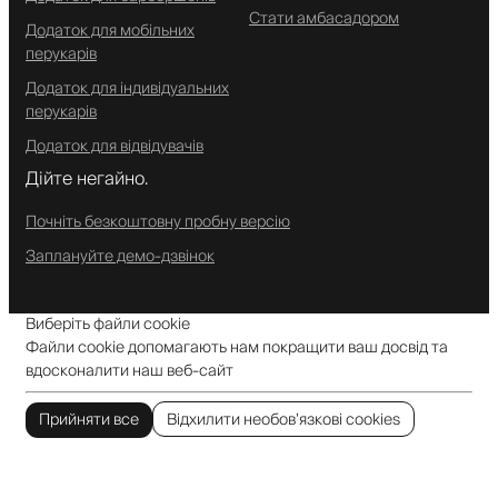
Стати амбасадором
Додаток для мобільних
перукарів
Додаток для індивідуальних
перукарів
Додаток для відвідувачів
Дійте негайно.
Почніть безкоштовну пробну версію
Заплануйте демо-дзвінок
Виберіть файли cookie
Файли cookie допомагають нам покращити ваш досвід та
вдосконалити наш веб-сайт
Прийняти все
Відхилити необов’язкові cookies