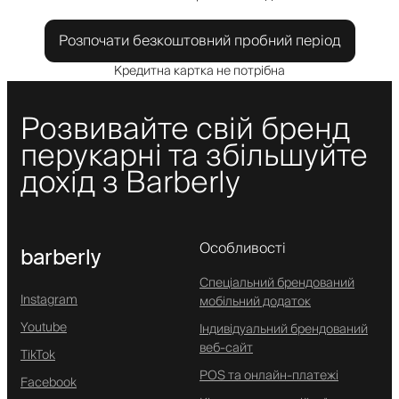
Розпочати безкоштовний пробний період
Кредитна картка не потрібна
Розвивайте свій бренд
перукарні та збільшуйте
дохід з Barberly
Особливості
barberly
Спеціальний брендований
Instagram
мобільний додаток
Youtube
Індивідуальний брендований
веб-сайт
TikTok
POS та онлайн-платежі
Facebook