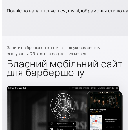
Push-, SMS- та email-сповіщення
Повністю налаштовується для відображення стилю ва
Запити на бронювання землі з пошукових систем,
сканування QR-кодів та соціальних мереж
Власний мобільний сайт
для барбершопу