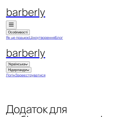
barberly
Особливості
Як це працює
Ціноутворення
Блог
barberly
Українська
Нідерланди
Логін
Зареєструватися
Додаток для