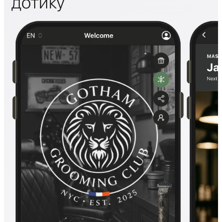
дотику