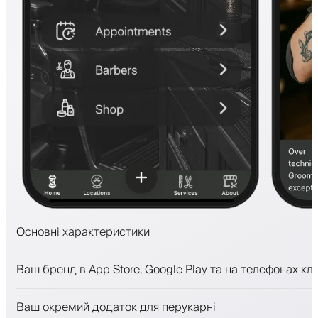
Основні характеристики
Запис на прийом та лист очікування
Ваш бренд в App Store, Google Play та на телефонах клі
Платежі, застава
Продавати косметику
Ваш окремий додаток для перукарні
Залучайте клієнтів за допомогою програми лояльност