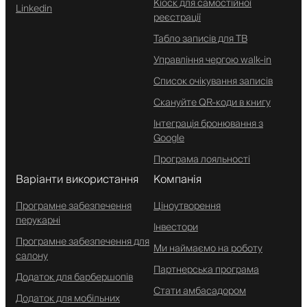
Кіоск для самостійної
Linkedin
реєстрації
Табло записів для ТВ
Управління чергою walk-in
Список очікування записів
Скануйте QR-коди в книгу
Інтеграція бронювання з
Google
Програма лояльності
Варіанти використання
Компанія
Програмне забезпечення
Ціноутворення
перукарні
Інвестори
Програмне забезпечення для
Ми наймаємо на роботу
салону
Партнерська програма
Додаток для барбершопів
Стати амбасадором
Додаток для мобільних