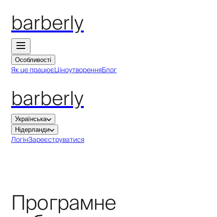
barberly
Особливості
Як це працює
Ціноутворення
Блог
barberly
Українська
Нідерланди
Логін
Зареєструватися
Програмне