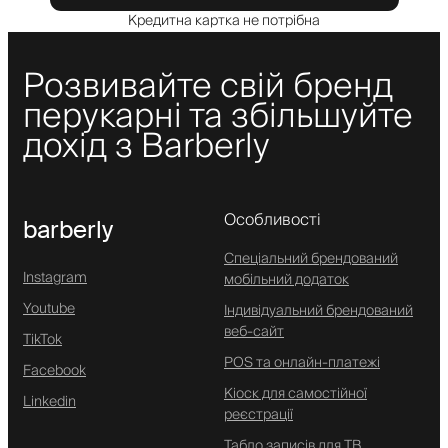
Кредитна картка не потрібна
Розвивайте свій бренд
перукарні та збільшуйте
дохід з Barberly
Особливості
barberly
Спеціальний брендований
Instagram
мобільний додаток
Youtube
Індивідуальний брендований
веб-сайт
TikTok
POS та онлайн-платежі
Facebook
Кіоск для самостійної
Linkedin
реєстрації
Табло записів для ТВ