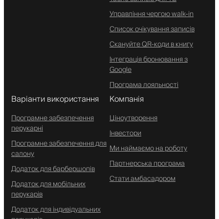
Управління чергою walk-in
Список очікування записів
Скануйте QR-коди в книгу
Інтеграція бронювання з
Google
Програма лояльності
Варіанти використання
Компанія
Програмне забезпечення
Ціноутворення
перукарні
Інвестори
Програмне забезпечення для
Ми наймаємо на роботу
салону
Партнерська програма
Додаток для барбершопів
Стати амбасадором
Додаток для мобільних
перукарів
Додаток для індивідуальних