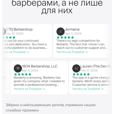
барберами, а не лише
для них
CTG Barbershop
Jermaine
J
Jan 10, 2025
Dec 11, 2024
k you for your continued
There's no legit competition for
Fo
ice and dedication. You have a
Barberly. The fact that I know I can
no
erful platform to do business
reach out to customer support and
yo
good spirit. Thank you from
actually get help is a major reason I
wi
и на Trustpilot →
Читати на Trustpilot →
Чи
Barbershop.
stay. Barberly provides a ton of
ba
value for less than most booking
su
platforms.
Th
on
1804 Barbershop, LLC
Lauren (The Den 
1B
L(
hi
Mar 9, 2024
Feb 17, 2024
when it
Barberly is amazing. Barberly has
The app is a game change
given my company what I needed to
barbers. Worth every penn
n able
provide a professional booking
Customer service is amaz
experience for my clients. Their
helps with everything or 
Читати на Trustpilot →
Читати на Trustpilot →
and have
team has been exceptional,
they need. Definitely re
t-list.
responsive, and helpful.
 app. I
s!
Зібрано з найпоширеніших запитів, отриманих нашою
службою підтримки