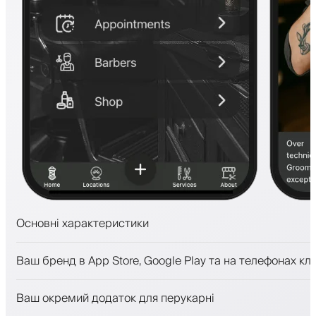
Основні характеристики
Запис на прийом та лист очікування
Ваш бренд в App Store, Google Play та на телефонах клі
Платежі, застава
Продавати косметику
Ваш окремий додаток для перукарні
Залучайте клієнтів за допомогою програми лояльност