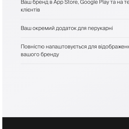
Ваш бренд в App Store, Google Play та на 
Платежі, застава
клієнтів
Продавати косметику
Залучайте клієнтів за допомогою програ
Push-, SMS- та email-сповіщення
Ваш окремий додаток для перукарні
Повністю налаштовується для відображен
вашого бренду