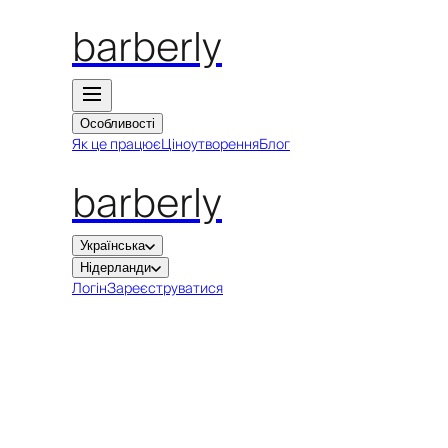
barberly
Особливості
Як це працює
Ціноутворення
Блог
barberly
Українська
Нідерланди
Логін
Зареєструватися