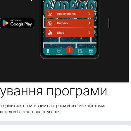
тування програми
об поділитися позитивним настроєм зі своїми клієнтами.
знатися всі деталі налаштування