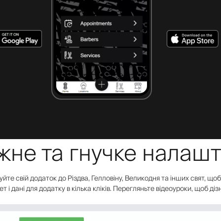
ужне та гнучке налаш
уйте свій додаток до Різдва, Гелловіну, Великодня та інших свят, щ
т і дані для додатку в кілька кліків. Перегляньте відеоуроки, щоб ді