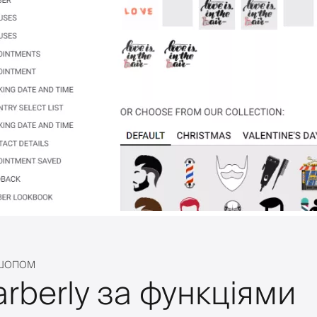
РШОПОМ
rberly за функціями