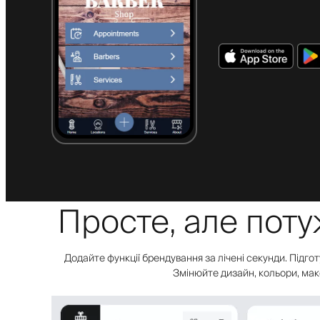
Просте, але пот
Додайте функції брендування за лічені секунди. Підгот
Змінюйте дизайн, кольори, маке