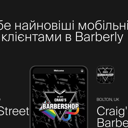
бе найновіші мобільні
клієнтами в Barberly
D
BOLTON, UK
Street
Craig
Barbe