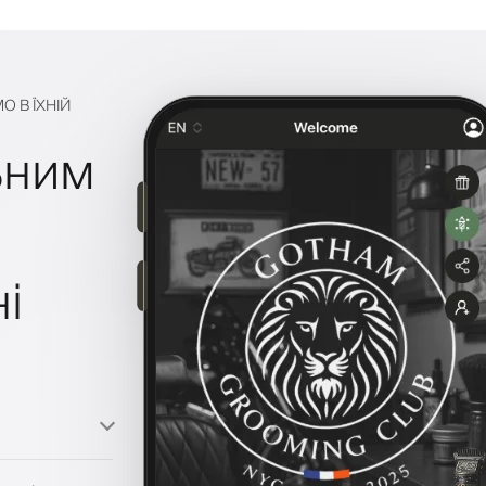
О В ЇХНІЙ
ьним
і