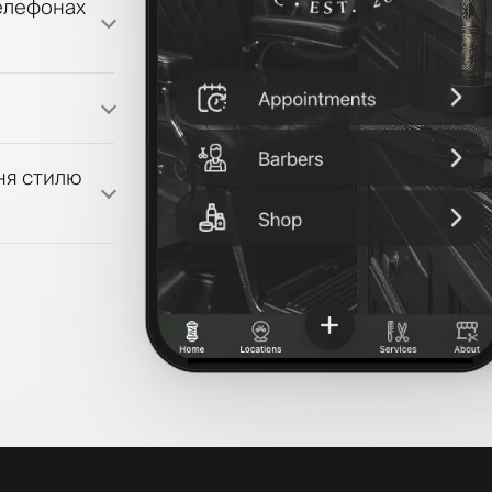
телефонах
ми лояльності
ня стилю