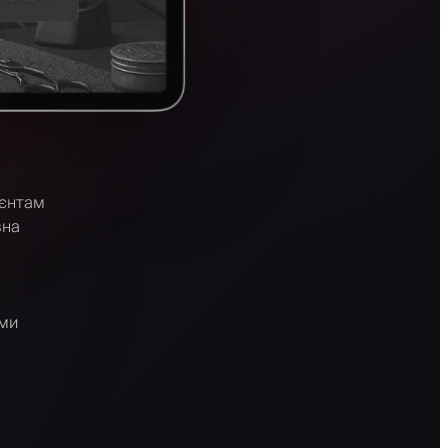
ієнтам
вна
ями