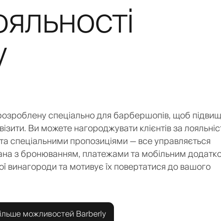
яльності
у
, розроблену спеціально для барбершопів, щоб підви
візити. Ви можете нагороджувати клієнтів за лояльніс
а спеціальними пропозиціями — все управляється
вана з бронюванням, платежами та мобільним додатк
ої винагороди та мотивує їх повертатися до вашого
ільше можливостей Barberly