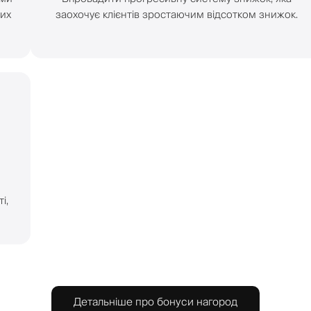
вих
заохочує клієнтів зростаючим відсотком знижок.
і,
Детальніше про бонуси нагород