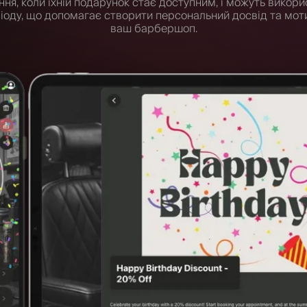
ня, коли їхній подарунок стає доступним, і можуть викори
оду, що допомагає створити персональний досвід та мот
ваш барбершоп.