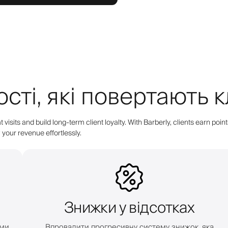
ті, які повертають к
 visits and build long-term client loyalty. With Barberly, clients earn 
your revenue effortlessly.
Знижки у відсотках
ими
Впровадити прогресивну систему знижок, яка