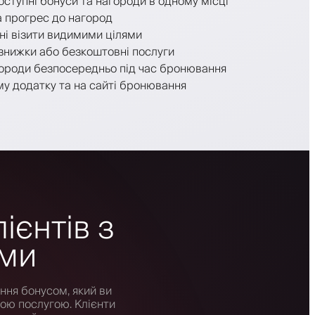
доступні бонуси та нагороди в одному місці
а прогрес до нагород
і візити видимими цілями
знижки або безкоштовні послуги
ороди безпосередньо під час бронювання
у додатку та на сайті бронювання
ієнтів з
ами
ння бонусом, який ви
ою послугою. Клієнти