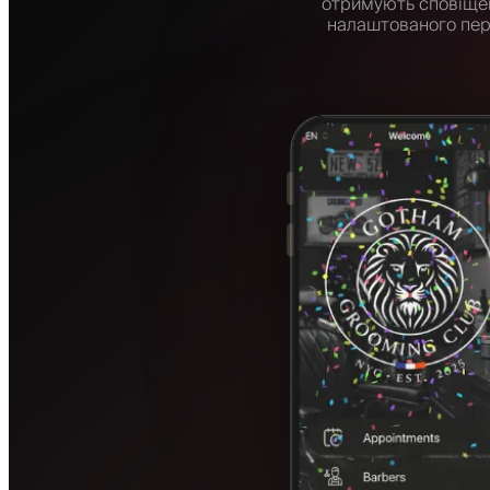
отримують сповіщен
налаштованого пері