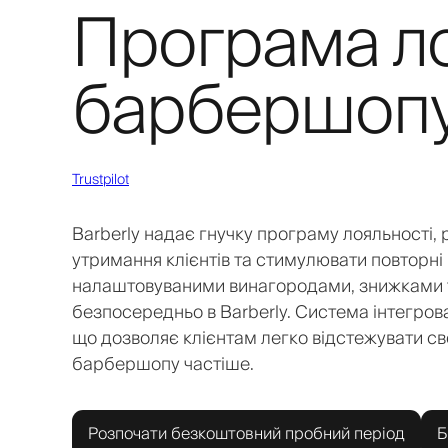
Програма ло
барбершоп
Trustpilot
Barberly надає гнучку програму лояльності
утримання клієнтів та стимулювати повторні 
налаштовуваними винагородами, знижками т
безпосередньо в Barberly. Система інтегро
що дозволяє клієнтам легко відстежувати св
барбершопу частіше.
Розпочати безкоштовний пробний період
Б