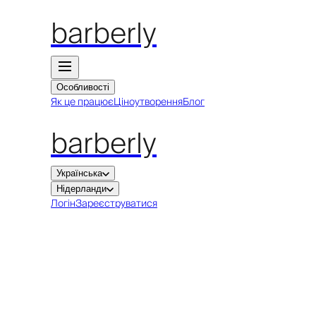
barberly
Особливості
Як це працює
Ціноутворення
Блог
barberly
Українська
Нідерланди
Логін
Зареєструватися