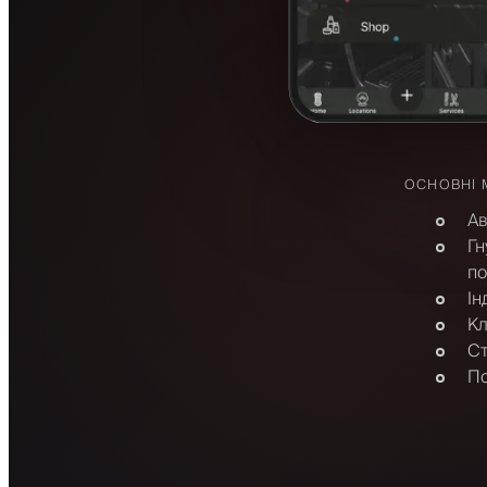
ОСНОВНІ 
Ав
Гн
по
Ін
Кл
Ст
По