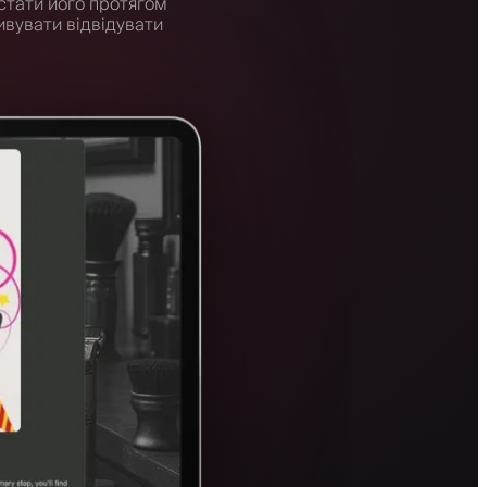
стати його протягом
ивувати відвідувати