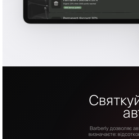
Святкуй
ав
Barberly дозволяє а
визначаєте: відсотк