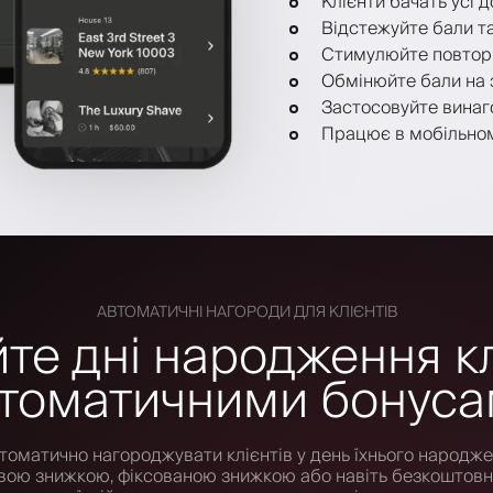
Клієнти бачать усі 
Відстежуйте бали т
Стимулюйте повторн
Обмінюйте бали на 
Застосовуйте винаг
Працює в мобільном
АВТОМАТИЧНІ НАГОРОДИ ДЛЯ КЛІЄНТІВ
те дні народження кл
томатичними бонус
втоматично нагороджувати клієнтів у день їхнього народже
овою знижкою, фіксованою знижкою або навіть безкоштовн