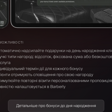
МОЖЛИВОСТІ
томатично надсилайте подарунки на день народження кл
учкі типи нагород: відсоток, фіксована сума або безкошто
слуга
дивідуальний термін дії для кожного бонусу
ієнти отримують сповіщення про свою нагороду
имулюйте повторні візити персоналізованими пропозиці
вністю налаштовується в Barberly
Детальніше про бонуси до дня народження