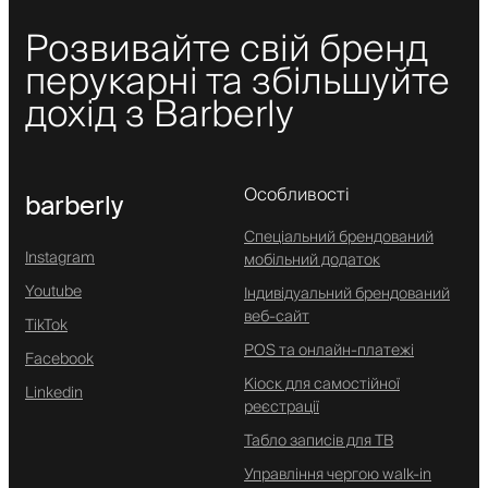
Розвивайте свій бренд
перукарні та збільшуйте
дохід з Barberly
Особливості
barberly
Спеціальний брендований
Instagram
мобільний додаток
Youtube
Індивідуальний брендований
веб-сайт
TikTok
POS та онлайн-платежі
Facebook
Кіоск для самостійної
Linkedin
реєстрації
Табло записів для ТВ
Управління чергою walk-in