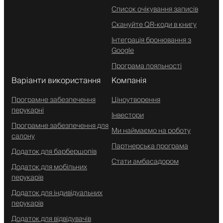
Список очікування записів
Скануйте QR-коди в книгу
Інтеграція бронювання з
Google
Програма лояльності
Варіанти використання
Компанія
Програмне забезпечення
Ціноутворення
перукарні
Інвестори
Програмне забезпечення для
Ми наймаємо на роботу
салону
Партнерська програма
Додаток для барбершопів
Стати амбасадором
Додаток для мобільних
перукарів
Додаток для індивідуальних
перукарів
Додаток для відвідувачів