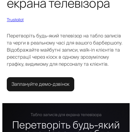
екрана телевізора
Trustpilot
Перетворіть будь-який телевізор на табло записів
та черги в реальному часі для вашого барбершопу.
Відображайте майбутні записи, walk-in клієнтів та
реєстрації через кіоск в одному зрозумілому
графіку, видимому для персоналу та клієнтів.
Заплануйте демо-дзвінок
Табло записів для екрана телевізора
Перетворіть будь-який