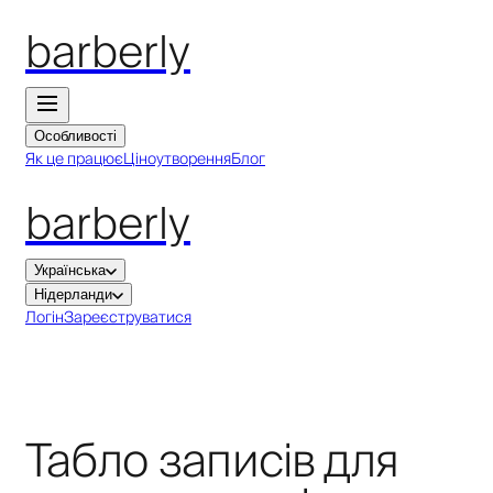
barberly
Особливості
Як це працює
Ціноутворення
Блог
barberly
Українська
Нідерланди
Логін
Зареєструватися
Табло записів для