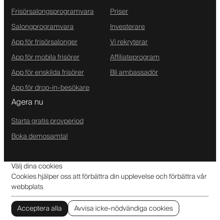
Frisörsalongsprogramvara
Priser
Salongprogramvara
Investerare
App för frisörsalonger
Vi rekryterar
App för mobila frisörer
Affiliateprogram
App för enskilda frisörer
Bli ambassadör
App för drop-in-besökare
Agera nu
Starta gratis provperiod
Boka demosamtal
Välj dina cookies
Cookies hjälper oss att förbättra din upplevelse och förbättra vår
webbplats
Acceptera alla
Avvisa icke-nödvändiga cookies