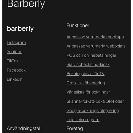
Barberly
Funktioner
barberly
Anpassad varumärkt mobilapp
Instagram
Anpassad varumärkt webbplats
Youtube
POS och onlinebetalningar
TikTok
Självincheckning-kiosk
Facebook
Bokningstavla för TV
Linkedin
Drop-in-köhantering
Väntelista för bokningar
Skanna-för-att-boka QR-koder
Google-bokningsintegrering
Lojalitetsprogram
Användningsfall
Företag