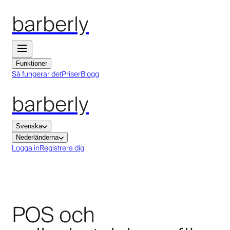
barberly
Funktioner
Så fungerar det
Priser
Blogg
barberly
Svenska
Nederländerna
Logga in
Registrera dig
POS och