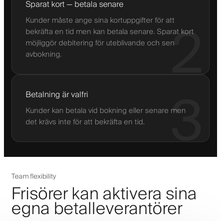
Sparat kort — betala senare
Kunder måste ange sina kortuppgifter för att
2
bekräfta en tid men kan betala senare. Sparat kort
möjliggör debitering för uteblivande och sen
avbokning.
3
Betalning är valfri
Kunder kan betala vid bokning eller senare men
det krävs inte för att bekräfta en tid.
Team flexibility
Frisörer kan aktivera sina
egna betalleverantörer