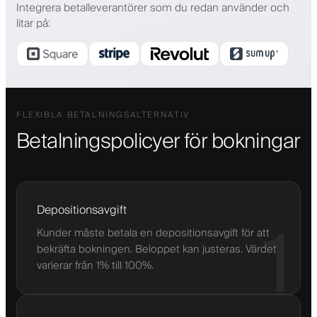
Integrera betalleverantörer som du redan använder och
litar på
:
FLEXIBLA BETALNINGSALTERNATIV
Betalningspolicyer för bokningar
Depositionsavgift
1
Kunder måste betala en depositionsavgift för att
bekräfta bokningen. Beloppet kan justeras. Värdet
varierar från 1% till 100%.