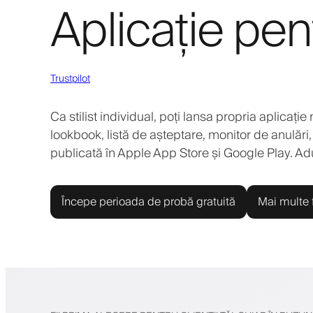
Aplicație pentr
Trustpilot
Ca stilist individual, poți lansa propria aplicație
lookbook, listă de așteptare, monitor de anulări, 
publicată în Apple App Store și Google Play. Adu s
Începe perioada de probă gratuită
Mai multe f