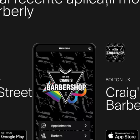
arberly
D
BOLTON, UK
Street
Craig
Barbe