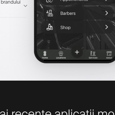
 brandului
 recente aplicații mo