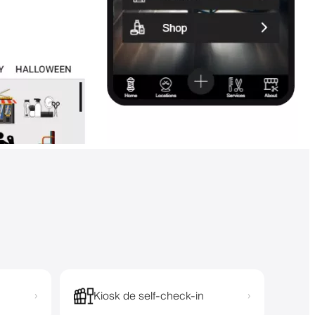
Kiosk de self-check-in
›
›