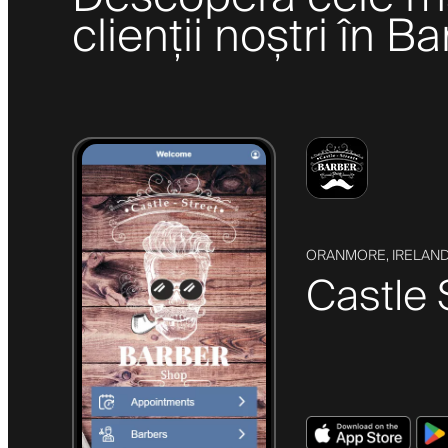
clienții noștri în B
ORANMORE, IRELAN
Castle 