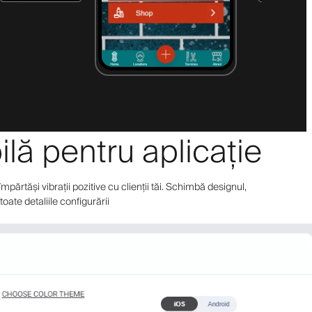
ilă pentru aplicație
părtăși vibrații pozitive cu clienții tăi. Schimbă designul,
oate detaliile configurării