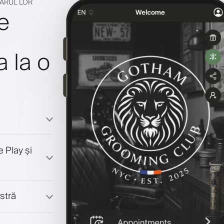
NARUL LOR
e
a la o
 Play și
stră