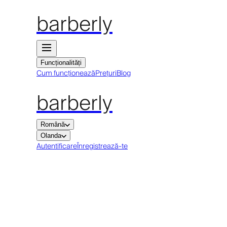
barberly
Funcționalități
Cum funcționează
Prețuri
Blog
barberly
Română
Olanda
Autentificare
Înregistrează-te