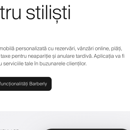
u stiliști
 mobilă personalizată cu rezervări, vânzări online, plăți,
taxe pentru neapariție și anulare tardivă. Aplicația va fi
erviciile tale în buzunarele clienților.
uncționalități Barberly