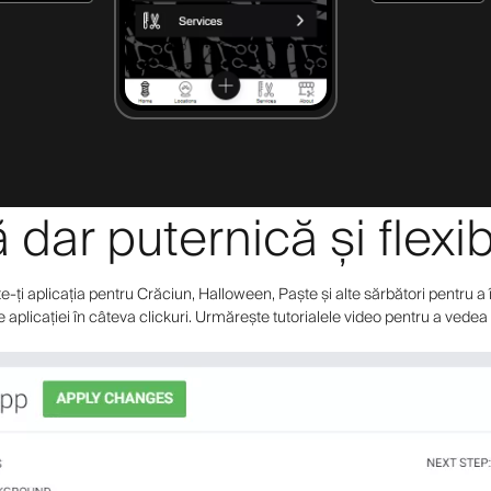
dar puternică și flexib
ți aplicația pentru Crăciun, Halloween, Paște și alte sărbători pentru a îm
le aplicației în câteva clickuri. Urmărește tutorialele video pentru a vedea t