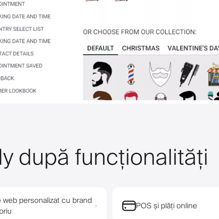
y după funcționalități
e web personalizat cu brand
POS și plăți online
›
priu