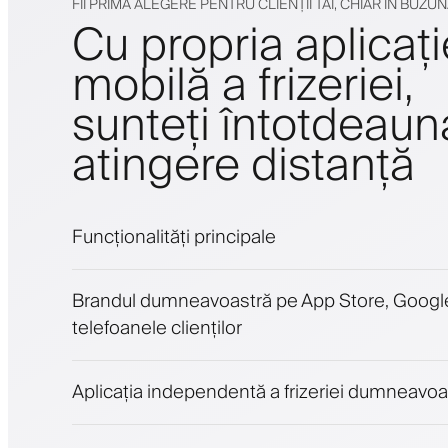
FII PRIMA ALEGERE PENTRU CLIENȚII TĂI, CHIAR ÎN BUZU
Cu propria aplicați
mobilă a frizeriei,
sunteți întotdeaun
atingere distanță
Funcționalități principale
Programări și lista de așteptare
Brandul dumneavoastră pe App Store, Google
Plăți, depozit de securitate
telefoanele clienților
Vinde produse de înfrumusețare
Implică clienții cu un program de loialitate
Notificări push, SMS și email
Aplicația independentă a frizeriei dumneavoa