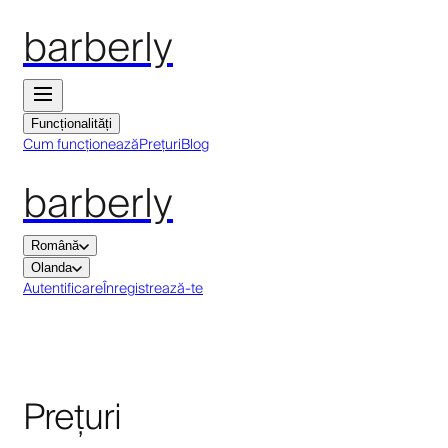
barberly
Funcționalități
Cum funcționează
Prețuri
Blog
barberly
Română
Olanda
Autentificare
Înregistrează-te
Prețuri