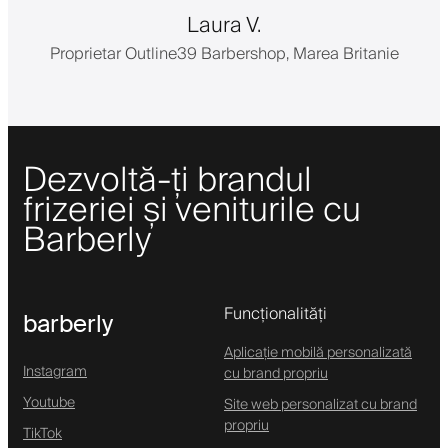
Laura V.
Proprietar Outline39 Barbershop, Marea Britanie
Dezvoltă-ți brandul
frizeriei și veniturile cu
Barberly
Funcționalități
barberly
Aplicație mobilă personalizată
Instagram
cu brand propriu
Youtube
Site web personalizat cu brand
propriu
TikTok