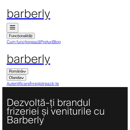
barberly
Funcționalități
Cum funcționează
Prețuri
Blog
barberly
Română
Olanda
Autentificare
Înregistrează-te
Dezvoltă-ți brandul
frizeriei și veniturile cu
Barberly