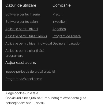
Cazuri de utilizare
Companie
Software pentru frizerie
Prețuri
Software pentru salon
Investitori
Aplicație pentru frizerii
Angajăm
Aplicație pentru frizeri mobili
Program de afiliere
Aplicație pentru frizeri individuali
Devino ambasador
Aplicație pentru clienți fără
programare
Acționează acum.
Începe perioada de probă gratuită
Programează apel demo
Alege cookie-urile tale
Cookie-urile ne ajută să-ți îmbunătățim experiența și să
perfecționăm site-ul nostru