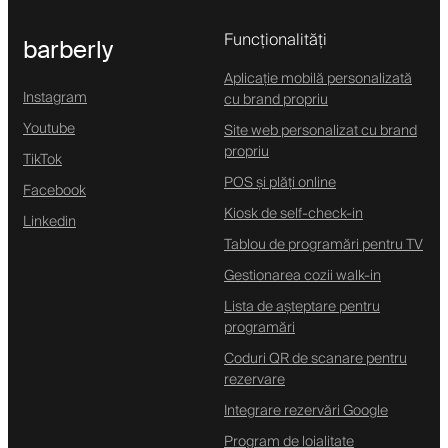
Funcționalități
barberly
Aplicație mobilă personalizată
Instagram
cu brand propriu
Youtube
Site web personalizat cu brand
propriu
TikTok
POS și plăți online
Facebook
Kiosk de self-check-in
Linkedin
Tablou de programări pentru TV
Gestionarea cozii walk-in
Lista de așteptare pentru
programări
Coduri QR de scanare pentru
rezervare
Integrare rezervări Google
Program de loialitate