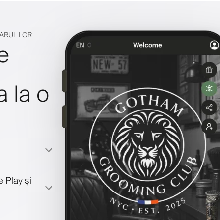
NARUL LOR
e
a la o
 Play și