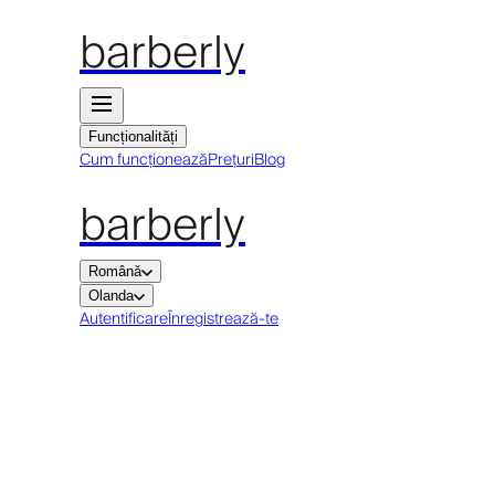
barberly
Funcționalități
Cum funcționează
Prețuri
Blog
barberly
Română
Olanda
Autentificare
Înregistrează-te