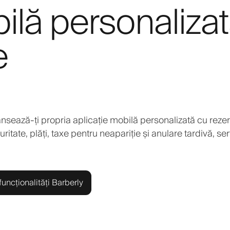
ilă personaliza
e
nsează-ți propria aplicație mobilă personalizată cu rezer
tate, plăți, taxe pentru neapariție și anulare tardivă, serv
uncționalități Barberly