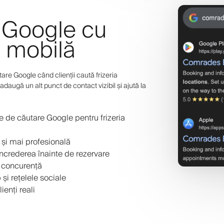
e Google cu
e mobilă
are Google când clienții caută frizeria
adaugă un alt punct de contact vizibil și ajută la
e de căutare Google pentru frizeria
și mai profesională
încrederea înainte de rezervare
e concurență
 și rețelele sociale
ienți reali