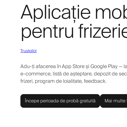
Aplicație mob
pentru frizeri
Trustpilot
Adu-ți afacerea în App Store și Google Play — la
e-commerce, listă de așteptare, depozit de securi
frizeri, program de loialitate, feedback.
Începe perioada de probă gratuită
Mai multe f