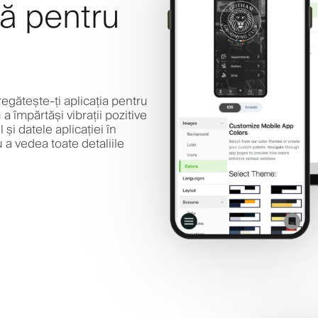
lă pentru
egătește-ți aplicația pentru
a împărtăși vibrații pozitive
 și datele aplicației în
 a vedea toate detaliile