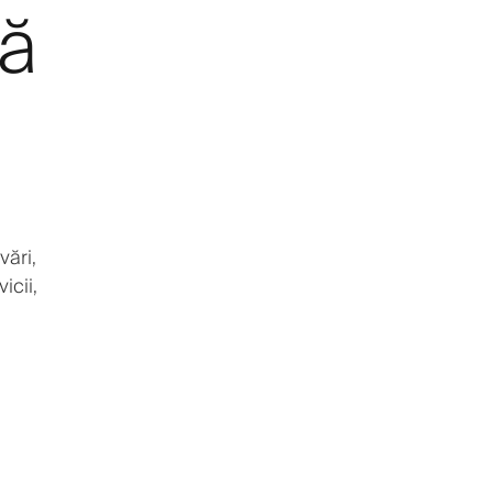
tă
vări,
icii,