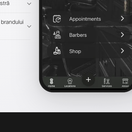
stră
 brandului