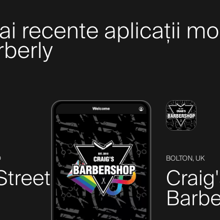
 recente aplicații mo
arberly
D
BOLTON, UK
Street
Craig
Barbe