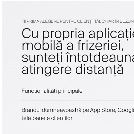
FII PRIMA ALEGERE PENTRU CLIENȚII TĂI, CHIAR ÎN BUZU
Cu propria aplicați
mobilă a frizeriei,
sunteți întotdeaun
atingere distanță
Funcționalități principale
Programări și lista de așteptare
Brandul dumneavoastră pe App Store, Google
Plăți, depozit de securitate
telefoanele clienților
Vinde produse de înfrumusețare
Implică clienții cu un program de loialitate
Notificări push, SMS și email