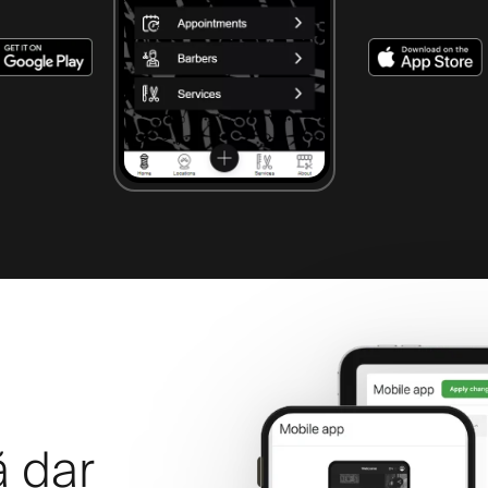
ă dar