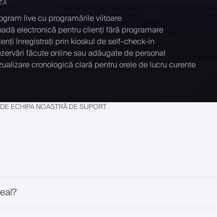
ZĂ
ogram live cu programările viitoare
adă electronică pentru clienți fără programare
ienți înregistrați prin kioskul de self-check-in
zervări făcute online sau adăugate de personal
zualizare cronologică clară pentru orele de lucru curente
E DE ECHIPA NOASTRĂ DE SUPORT
real?