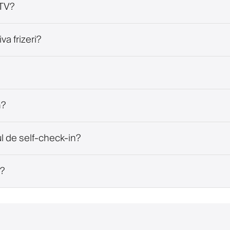
 TV?
a frizeri?
n?
l de self-check-in?
V?