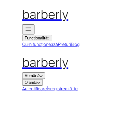
barberly
Funcționalități
Cum funcționează
Prețuri
Blog
barberly
Română
Olanda
Autentificare
Înregistrează-te