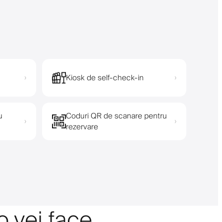
Kiosk de self-check-in
›
›
u
Coduri QR de scanare pentru
›
›
rezervare
o vei face