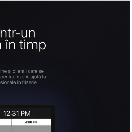
într-un
 în timp
ne și clienții care se
ntru frizerii, ajută la
ionale în frizerie