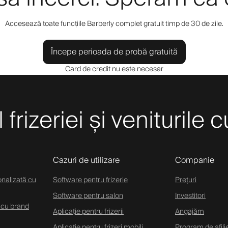
Accesează toate funcțiile Barberly complet gratuit timp de 30 de zile.
Începe perioada de probă gratuită
Card de credit nu este necesar
frizeriei și veniturile 
Cazuri de utilizare
Companie
onalizată cu
Software pentru frizerie
Prețuri
Software pentru salon
Investitori
 cu brand
Aplicație pentru frizerii
Angajăm
Aplicație pentru frizeri mobili
Program de afili