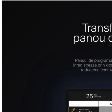
Transf
panou d
Panoul de programări 
înregistrează prin kio
reducerea confuzi