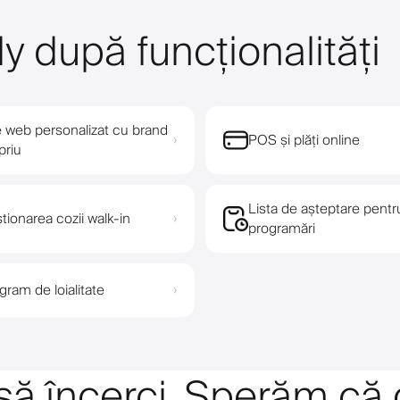
y după funcționalități
e web personalizat cu brand
POS și plăți online
›
priu
Lista de așteptare pentr
tionarea cozii walk-in
›
programări
gram de loialitate
›
 să încerci. Sperăm că 