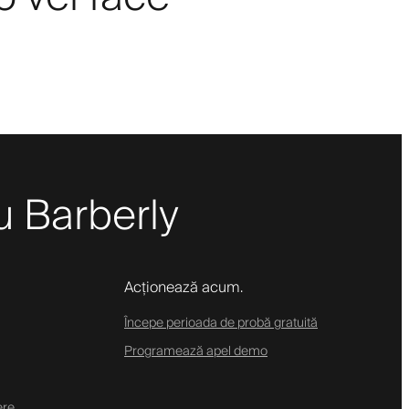
cu Barberly
Acționează acum.
Începe perioada de probă gratuită
Programează apel demo
ere