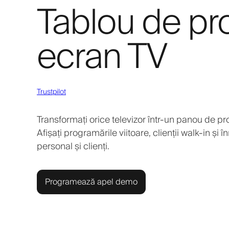
Tablou de pr
ecran TV
Trustpilot
Transformați orice televizor într-un panou de p
Afișați programările viitoare, clienții walk-in și î
personal și clienți.
Programează apel demo