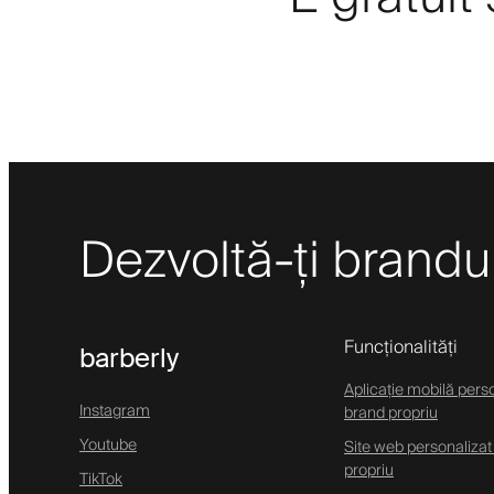
Dezvoltă-ți brandul 
Funcționalități
barberly
Aplicație mobilă pers
Instagram
brand propriu
Youtube
Site web personalizat
propriu
TikTok