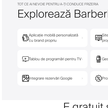
TOT CE AI NEVOIE PENTRU A-ȚI CONDUCE FRIZERIA
Explorează Barberl
Aplicație mobilă personalizată
Sit
›
cu brand propriu
pro
Tablou de programări pentru TV
Ges
›
Integrare rezervări Google
Pro
›
E gratuit